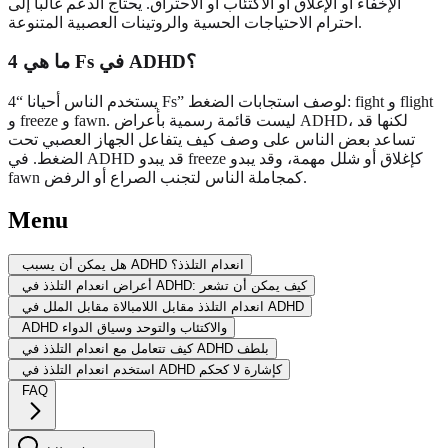
الإخفاء أو الإغلاق أو الاكتئاب أو الاحتراق. يحتاج الدعم غالبا إلى
احترام الاحتياجات الحسية والروتينات العصبية المتنوعة.
ما هي 4 Fs في ADHD؟
يستخدم الناس أحيانا “4 Fs” لوصف استجابات الضغط: fight و flight
و freeze و fawn. ليست قائمة رسمية بأعراض ADHD، لكنها قد
تساعد بعض الناس على وصف كيف يتفاعل الجهاز العصبي تحت
الضغط. في ADHD قد يبدو freeze كإغلاق أو شلل مهمة، وقد يبدو
fawn كمجاملة الناس لتجنب الصراع أو الرفض.
Menu
هل يمكن أن يسبب ADHD انعدام التلذذ؟
أعراض انعدام التلذذ في ADHD: كيف يمكن أن تشعر
انعدام التلذذ مقابل اللامبالاة مقابل الملل في ADHD
ADHD والاكتئاب والتوحد وسياق الدواء
كيف تتعامل مع انعدام التلذذ في ADHD بلطف
استخدم انعدام التلذذ في ADHD كإشارة لا كحكم
FAQ