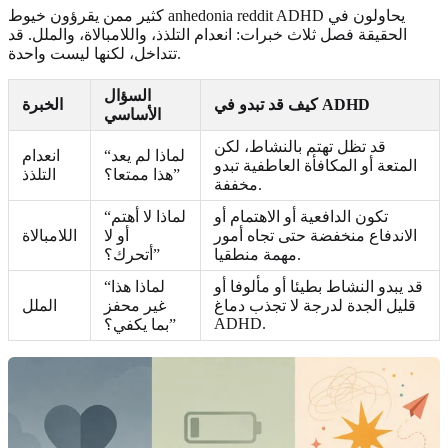
كثير ممن يقرؤون خيوط anhedonia reddit ADHD يحاولون في
الحقيقة فصل ثلاث خبرات: انعدام التلذذ، واللامبالاة، والملل. قد
تتداخل، لكنها ليست واحدة.
السؤال
كيف قد تبدو في ADHD
الخبرة
الأساسي
قد تظل تهتم بالنشاط، لكن
“لماذا لم يعد
انعدام
المتعة أو المكافأة العاطفية تبدو
هذا ممتعا؟”
التلذذ
مخففة.
تكون الدافعية أو الاهتمام أو
“لماذا لا أهتم
الاندفاع منخفضة حتى تجاه أمور
أو لا
اللامبالاة
مهمة منطقيا.
أتحرك؟”
قد يبدو النشاط بطيئا أو مألوفا أو
“لماذا هذا
قليل الجدة لدرجة لا تجذب دماغ
غير محفز
الملل
ADHD.
بما يكفي؟”