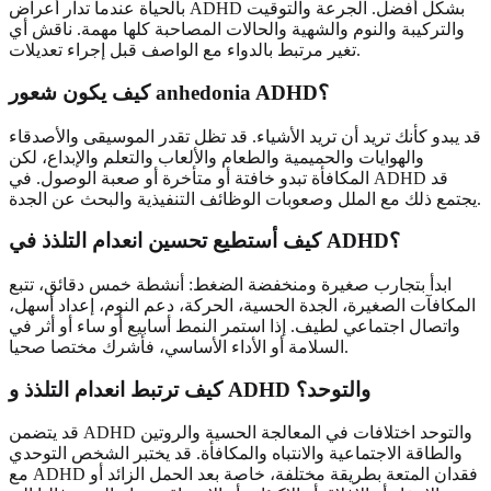
بالحياة عندما تدار أعراض ADHD بشكل أفضل. الجرعة والتوقيت
والتركيبة والنوم والشهية والحالات المصاحبة كلها مهمة. ناقش أي
تغير مرتبط بالدواء مع الواصف قبل إجراء تعديلات.
كيف يكون شعور anhedonia ADHD؟
قد يبدو كأنك تريد أن تريد الأشياء. قد تظل تقدر الموسيقى والأصدقاء
والهوايات والحميمية والطعام والألعاب والتعلم والإبداع، لكن
المكافأة تبدو خافتة أو متأخرة أو صعبة الوصول. في ADHD قد
يجتمع ذلك مع الملل وصعوبات الوظائف التنفيذية والبحث عن الجدة.
كيف أستطيع تحسين انعدام التلذذ في ADHD؟
ابدأ بتجارب صغيرة ومنخفضة الضغط: أنشطة خمس دقائق، تتبع
المكافآت الصغيرة، الجدة الحسية، الحركة، دعم النوم، إعداد أسهل،
واتصال اجتماعي لطيف. إذا استمر النمط أسابيع أو ساء أو أثر في
السلامة أو الأداء الأساسي، فأشرك مختصا صحيا.
كيف ترتبط انعدام التلذذ و ADHD والتوحد؟
قد يتضمن ADHD والتوحد اختلافات في المعالجة الحسية والروتين
والطاقة الاجتماعية والانتباه والمكافأة. قد يختبر الشخص التوحدي
مع ADHD فقدان المتعة بطريقة مختلفة، خاصة بعد الحمل الزائد أو