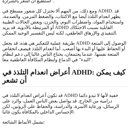
أستطيع أن أشعر بالشرارة”.
ومع ذلك، من المهم ألا نختزل كل شعور مسطح في ADHD. قد
يظهر انعدام التلذذ أيضا مع الاكتئاب، والضغط المزمن، والصدمة،
واستخدام المواد، واضطراب النوم، والحزن، وبعض الحالات الطبية
أو المرتبطة بالأدوية. قد يزيد ADHD القابلية بسبب الاحتكاك
التنفيذي والإرهاق العاطفي، لكنه ليس التفسير الوحيد الممكن.
طريقة عملية للتفكير هي هذه: قد يجعل ADHD الوصول إلى المتعة
أو الحفاظ عليها أو البدء بها أصعب. أما انعدام التلذذ فيصف انخفاض
المتعة نفسها. عندما يجتمعان، يحتاج الناس غالبا إلى دعم لنظام
“البدء” في الدماغ ولنظام المكافأة العاطفية معا.
أعراض انعدام التلذذ في ADHD: كيف يمكن
أن تشعر
قد تكون أعراض انعدام التلذذ في ADHD خفية لأنها لا تبدو دائما
درامية من الخارج. قد يواصل بعض الناس العمل، والرد على
الرسائل، ورعاية الأسرة، والدراسة، والحفاظ على الروتين، لكن
الإحساس الداخلي بالمكافأة يكون غائبا.
تشمل الأنماط الشائعة: