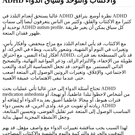
ADHD والاكتئاب والتوحد وسياق الدواء
غالبا يستحق انعدام التلذذ في ADHD نظرة أوسع. يترافق ADHD
كثيرا مع الاكتئاب والقلق، وكثير من الناس يتعرفون أيضا إلى سمات
توحدية أو ADHD autism profile. كل سياق يمكن أن يغير طريقة
ظهور فقدان المتعة.
مع الاكتئاب، قد يأتي انعدام التلذذ مع مزاج منخفض، وأفكار يأس،
وتغيرات في النوم أو الشهية، وشعور بالذنب، وبطء في الحركة، أو
أفكار إيذاء النفس. مع احتراق ADHD، قد تأتي المسطحة بعد فترات
طويلة من الإخفاء، والالتزام الزائد، وذعر المواعيد النهائية، والتصحيح
الذاتي المستمر. مع التوحد، قد تجعل الحساسية الزائدة، والتعب
الاجتماعي، والإغلاق، وتغيرات الروتين الوصول إلى المتعة أصعب
حتى عندما تبقى الاهتمامات عميقة الأهمية.
تحتاج أسئلة الدواء إلى حذر. غالبا تأتي عمليات بحث ADHD
medication anhedonia من أشخاص لاحظوا تبلدا عاطفيا، أو تهيجا، أو
فترات هبوط، أو مجالا عاطفيا أضيق بعد بدء الدواء أو إيقافه أو
زيادته أو تفويت جرعة. ولدى آخرين، قد يحسن دواء ADHD
المناسب الوصول إلى المتعة عبر تقليل الفوضى، وتحسين المتابعة،
وجعل الأنشطة المجزية أسهل بداية.
لهذا السبب يجب مناقشة تغييرات الدواء مع واصف مؤهل. قد يهم
التوقيت والجرعة والتركيبة والنوم والشهية والاكتئاب المصاحب