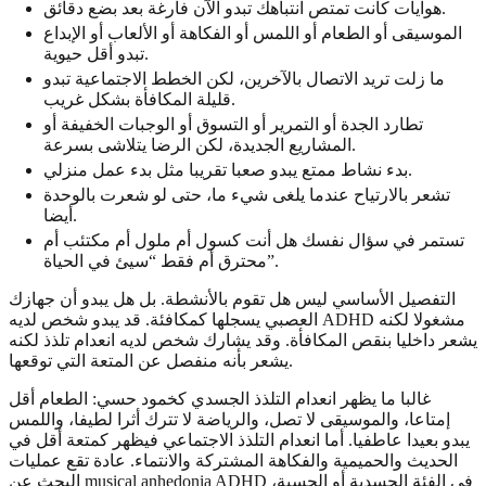
هوايات كانت تمتص انتباهك تبدو الآن فارغة بعد بضع دقائق.
الموسيقى أو الطعام أو اللمس أو الفكاهة أو الألعاب أو الإبداع
تبدو أقل حيوية.
ما زلت تريد الاتصال بالآخرين، لكن الخطط الاجتماعية تبدو
قليلة المكافأة بشكل غريب.
تطارد الجدة أو التمرير أو التسوق أو الوجبات الخفيفة أو
المشاريع الجديدة، لكن الرضا يتلاشى بسرعة.
بدء نشاط ممتع يبدو صعبا تقريبا مثل بدء عمل منزلي.
تشعر بالارتياح عندما يلغى شيء ما، حتى لو شعرت بالوحدة
أيضا.
تستمر في سؤال نفسك هل أنت كسول أم ملول أم مكتئب أم
محترق أم فقط “سيئ في الحياة”.
التفصيل الأساسي ليس هل تقوم بالأنشطة. بل هل يبدو أن جهازك
العصبي يسجلها كمكافئة. قد يبدو شخص لديه ADHD مشغولا لكنه
يشعر داخليا بنقص المكافأة. وقد يشارك شخص لديه انعدام تلذذ لكنه
يشعر بأنه منفصل عن المتعة التي توقعها.
غالبا ما يظهر انعدام التلذذ الجسدي كخمود حسي: الطعام أقل
إمتاعا، والموسيقى لا تصل، والرياضة لا تترك أثرا لطيفا، واللمس
يبدو بعيدا عاطفيا. أما انعدام التلذذ الاجتماعي فيظهر كمتعة أقل في
الحديث والحميمية والفكاهة المشتركة والانتماء. عادة تقع عمليات
البحث عن musical anhedonia ADHD في الفئة الجسدية أو الحسية،