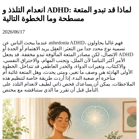
انعدام التلذذ و ADHD: لماذا قد تبدو المتعة
مسطحة وما الخطوة التالية
2026/06/17
عندما يبحث الناس عن anhedonia ADHD، فهم غالبا يحاولون
تسمية نوع محدد جدا من التعثر: العقل يريد الاهتمام أو الجدة أو
الاتصال، لكن مصادر المتعة المألوفة تبدو مخففة. قد يجعل ADHD
الأمر أكثر التباسا لأن الملل، وتجنب المهام، والاحتراق النفسي،
والاكتئاب، وتغيرات الدواء، والخدر العاطفي قد تتداخل. الخطوة
الأولى الهادئة هي وصف ما تغير، ومتى يحدث، وهل المتعة غائبة أم
متأخرة أم صعبة البدء. إذا أردت طريقة خاصة لتنظيم هذه
الملاحظات، يمكن أن يساعدك
فحص ذاتي لطيف لانعدام التلذذ
على
التأمل قبل أن تقرر ما الذي ستناقشه مع مختص.