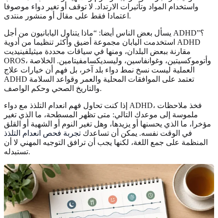
واستخدام المواد وتأثيرات الارتداد. لا توقف أو تغير دواء موصوفا
اعتمادا فقط على مقال أو منشور منتدى.
يسأل بعض الناس أيضا: “ماذا يتناول اليابانيون من أجل ADHD؟”
استخدمت اليابان مجموعة أضيق وأكثر تنظيما من أدوية ADHD
مقارنة ببعض البلدان، ومنها في سياقات محددة ميثيلفينيديت
OROS، وأتوموكسيتين، وغوانفاسين، وليسديكسامفيتامين. الخلاصة
العملية ليست نسخ نمط دواء بلد آخر، بل فهم أن خيارات علاج
ADHD تعتمد على الموافقات المحلية والعمر وقواعد السلامة
والتاريخ الصحي وحكم الواصف.
إذا كنت تحاول فهم انعدام التلذذ مع دواء ADHD، فخذ ملاحظات
ملموسة إلى موعدك التالي: متى تظهر المسطحة، ما الذي تغير
مؤخرا، ما الذي يحسنها أو يزيدها، وهل تغير النوم أو الشهية أو القلق
في الوقت نفسه. يمكن أن تساعدك
تجربة فحص انعدام التلذذ
المنظمة على جمع اللغة، لكنها يجب أن ترافق التوجيه المهني لا أن
تستبدله.