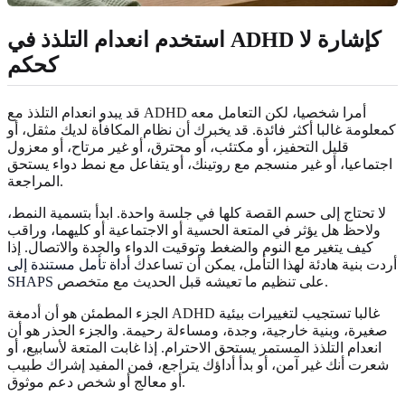
استخدم انعدام التلذذ في ADHD كإشارة لا
كحكم
قد يبدو انعدام التلذذ مع ADHD أمرا شخصيا، لكن التعامل معه
كمعلومة غالبا أكثر فائدة. قد يخبرك أن نظام المكافأة لديك مثقل، أو
قليل التحفيز، أو مكتئب، أو محترق، أو غير مرتاح، أو معزول
اجتماعيا، أو غير منسجم مع روتينك، أو يتفاعل مع نمط دواء يستحق
المراجعة.
لا تحتاج إلى حسم القصة كلها في جلسة واحدة. ابدأ بتسمية النمط،
ولاحظ هل يؤثر في المتعة الحسية أو الاجتماعية أو كليهما، وراقب
كيف يتغير مع النوم والضغط وتوقيت الدواء والجدة والاتصال. إذا
أردت بنية هادئة لهذا التأمل، يمكن أن تساعدك
أداة تأمل مستندة إلى
على تنظيم ما تعيشه قبل الحديث مع متخصص.
SHAPS
الجزء المطمئن هو أن أدمغة ADHD غالبا تستجيب لتغييرات بيئية
صغيرة، وبنية خارجية، وجدة، ومساءلة رحيمة. والجزء الحذر هو أن
انعدام التلذذ المستمر يستحق الاحترام. إذا غابت المتعة لأسابيع، أو
شعرت أنك غير آمن، أو بدأ أداؤك يتراجع، فمن المفيد إشراك طبيب
أو معالج أو شخص دعم موثوق.