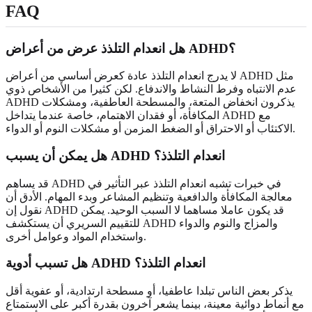
FAQ
هل انعدام التلذذ عرض من أعراض ADHD؟
لا يدرج انعدام التلذذ عادة كعرض أساسي من أعراض ADHD مثل
عدم الانتباه وفرط النشاط والاندفاع. لكن كثيرا من الأشخاص ذوي
ADHD يذكرون انخفاض المتعة، والمسطحة العاطفية، ومشكلات
المكافأة، أو فقدان الاهتمام، خاصة عندما يتداخل ADHD مع
الاكتئاب أو الاحتراق أو الضغط المزمن أو مشكلات النوم أو الدواء.
هل يمكن أن يسبب ADHD انعدام التلذذ؟
قد يساهم ADHD في خبرات تشبه انعدام التلذذ عبر التأثير في
معالجة المكافأة والدافعية وتنظيم المشاعر وبدء المهام. الأدق أن
نقول إن ADHD قد يكون عاملا مساهما لا السبب الوحيد. يمكن
للتقييم السريري أن يستكشف ADHD والمزاج والنوم والدواء
واستخدام المواد وعوامل أخرى.
هل تسبب أدوية ADHD انعدام التلذذ؟
يذكر بعض الناس تبلدا عاطفيا، أو مسطحة ارتدادية، أو عفوية أقل
مع أنماط دوائية معينة، بينما يشعر آخرون بقدرة أكبر على الاستمتاع