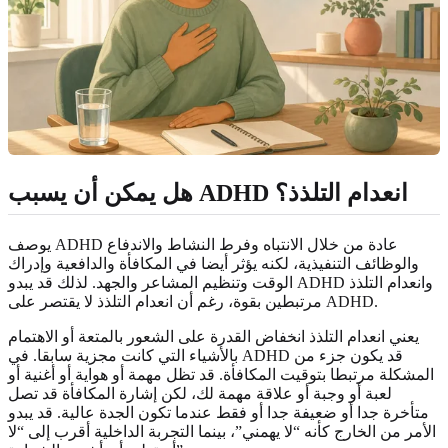
هل يمكن أن يسبب ADHD انعدام التلذذ؟
يوصف ADHD عادة من خلال الانتباه وفرط النشاط والاندفاع
والوظائف التنفيذية، لكنه يؤثر أيضا في المكافأة والدافعية وإدراك
الوقت وتنظيم المشاعر والجهد. لذلك قد يبدو ADHD وانعدام التلذذ
مرتبطين بقوة، رغم أن انعدام التلذذ لا يقتصر على ADHD.
يعني انعدام التلذذ انخفاض القدرة على الشعور بالمتعة أو الاهتمام
بالأشياء التي كانت مجزية سابقا. في ADHD قد يكون جزء من
المشكلة مرتبطا بتوقيت المكافأة. قد تظل مهمة أو هواية أو أغنية أو
لعبة أو وجبة أو علاقة مهمة لك، لكن إشارة المكافأة قد تصل
متأخرة جدا أو ضعيفة جدا أو فقط عندما تكون الجدة عالية. قد يبدو
الأمر من الخارج كأنه “لا يهمني”، بينما التجربة الداخلية أقرب إلى “لا