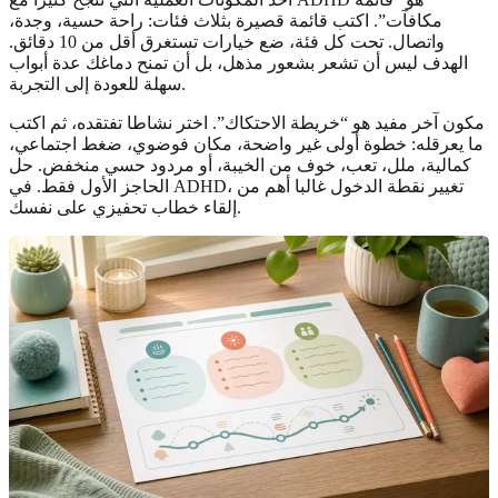
مكافآت”. اكتب قائمة قصيرة بثلاث فئات: راحة حسية، وجدة،
واتصال. تحت كل فئة، ضع خيارات تستغرق أقل من 10 دقائق.
الهدف ليس أن تشعر بشعور مذهل، بل أن تمنح دماغك عدة أبواب
سهلة للعودة إلى التجربة.
مكون آخر مفيد هو “خريطة الاحتكاك”. اختر نشاطا تفتقده، ثم اكتب
ما يعرقله: خطوة أولى غير واضحة، مكان فوضوي، ضغط اجتماعي،
كمالية، ملل، تعب، خوف من الخيبة، أو مردود حسي منخفض. حل
الحاجز الأول فقط. في ADHD، تغيير نقطة الدخول غالبا أهم من
إلقاء خطاب تحفيزي على نفسك.