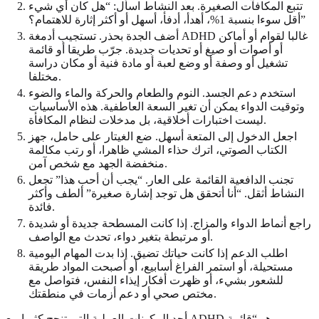
تتبع المكافآت الصغيرة. بعد النشاط اسأل: “هل كان أي شيء
أقل سوءا بنسبة 1%، أهدأ، أدفأ، أسهل أو أكثر إثارة للاهتمام؟”
أضف الجدة بحذر. تستجيب أدمغة ADHD غالبا لقوام أو أماكن
أو أصوات أو صيغ أو تحديات جديدة. جرّب طريقا أو قائمة
تشغيل أو وصفة أو وضع لعبة أو مادة فنية أو مكان دراسة
مختلفا.
استخدم دعم الجسد. النوم والطعام والحركة والماء والضوء
وتوقيت الدواء يمكن أن تغير السعة العاطفية. هذه الأساسيات
ليست اختبارات أخلاقية، بل مدخلات لنظام المكافأة.
اجعل الدخول إلى المتعة أسهل. ضع الغيتار على حامل، جهز
الكتاب الصوتي، اترك حذاء المشي ظاهرا، أو رتب مكالمة
منخفضة الجهد مع شخص آمن.
تجنب الدافعية القائمة على العار. “يجب أن أحب هذا” تجعل
النشاط أثقل. “أنا أتحقق هل توجد إشارة صغيرة” ألطف وأكثر
فائدة.
راجع أنماط الدواء والمزاج. إذا كانت المسطحة جديدة أو شديدة
أو مرتبطة بتغير دواء، تحدث مع الواصف.
اطلب الدعم إذا كانت حياتك تضيق. إذا بدت المهام اليومية
مستحيلة، أو استمر الفراغ أسابيع، أو أصبحت المواد طريقة
للشعور بشيء، أو ظهرت أفكار إيذاء النفس، فتواصل مع
مختص صحي أو دعم أزمات في منطقتك.
أحد المكونات العملية التي تنجح كثيرا مع ADHD هو “قائمة