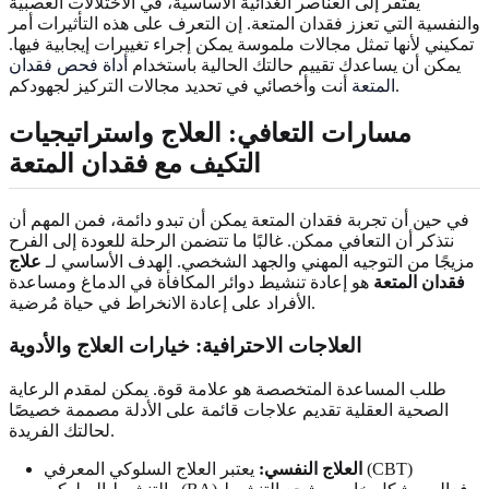
يفتقر إلى العناصر الغذائية الأساسية، في الاختلالات العصبية
والنفسية التي تعزز فقدان المتعة. إن التعرف على هذه التأثيرات أمر
تمكيني لأنها تمثل مجالات ملموسة يمكن إجراء تغييرات إيجابية فيها.
يمكن أن يساعدك تقييم حالتك الحالية باستخدام
أداة فحص فقدان
أنت وأخصائي في تحديد مجالات التركيز لجهودكم.
المتعة
مسارات التعافي: العلاج واستراتيجيات
التكيف مع فقدان المتعة
في حين أن تجربة فقدان المتعة يمكن أن تبدو دائمة، فمن المهم أن
نتذكر أن التعافي ممكن. غالبًا ما تتضمن الرحلة للعودة إلى الفرح
مزيجًا من التوجيه المهني والجهد الشخصي. الهدف الأساسي لـ
علاج
فقدان المتعة
هو إعادة تنشيط دوائر المكافأة في الدماغ ومساعدة
الأفراد على إعادة الانخراط في حياة مُرضية.
العلاجات الاحترافية: خيارات العلاج والأدوية
طلب المساعدة المتخصصة هو علامة قوة. يمكن لمقدم الرعاية
الصحية العقلية تقديم علاجات قائمة على الأدلة مصممة خصيصًا
لحالتك الفريدة.
العلاج النفسي:
يعتبر العلاج السلوكي المعرفي (CBT)