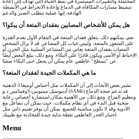
المحتملة والتغييرات المستمرة في نمط الحياة التي تهدف إلى إعادة
تنشيط مسارات المكافأة في الدماغ وإعادة الانخراط في الأنشطة
الهادفة. إنها عملية تتطلب الصبر والدعم.
هل يمكن للأشخاص المصابين بفقدان المتعة أن يبكوا؟
نعم، يمكنهم ذلك. يتعلق فقدان المتعة في المقام الأول بعدم القدرة
على الشعور بالمتعة، وليس غياب كل المشاعر. قد لا يزال الشخص
المصاب بفقدان المتعة يعاني من المشاعر السلبية مثل الحزن أو
الإحباط أو الأسى ويكون قادرًا على البكاء. ومع ذلك، يبلغ البعض أيضًا
عن "تسطح" عاطفي عام يمكن أن يجعل حتى البكاء صعبًا.
ما هي المكملات الجيدة لفقدان المتعة؟
تشير بعض الأبحاث إلى أن المكملات مثل أحماض أوميغا 3 الدهنية
وفيتامين د وS-أدينوسيل ميثيونين (SAMe) قد تدعم صحة الدماغ
وتنظيم المزاج. ومع ذلك، من الأهمية بمكان استشارة أخصائي رعاية
صحية قبل البدء في أي نظام مكملات، حيث يمكن أن تتفاعل مع
الأدوية وقد لا تكون مناسبة للجميع. يمكن أن يوفر تقييم ذاتي مثل
نقطة بداية جيدة للمحادثة مع طبيبك.
اختبار الخدر العاطفي
Menu