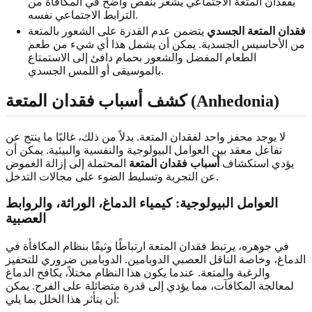
بفقدان المتعة الاجتماعي يشعر بنقص واضح في المكافأة من
الترابط الاجتماعي نفسه.
فقدان المتعة الجسدي
يتضمن عدم القدرة على الشعور بالمتعة
من الأحاسيس الجسدية. يمكن أن يشمل هذا أي شيء من طعم
الطعام المفضل والشعور بحمام دافئ إلى الاستمتاع
بالموسيقى أو اللمس الجسدي.
كشف أسباب فقدان المتعة (Anhedonia)
لا يوجد محفز واحد لفقدان المتعة. بدلاً من ذلك، غالبًا ما ينتج عن
تفاعل معقد بين العوامل البيولوجية والنفسية والبيئية. يمكن أن
يؤدي استكشاف
أسباب فقدان المتعة
المحتملة إلى إزالة الغموض
عن التجربة وتسليط الضوء على مجالات التدخل.
العوامل البيولوجية: كيمياء الدماغ، الوراثة، والروابط
العصبية
في جوهره، يرتبط فقدان المتعة ارتباطًا وثيقًا بنظام المكافأة في
الدماغ، وخاصة الناقل العصبي الدوبامين. الدوبامين ضروري للتحفيز
والرغبة والمتعة. عندما يكون هذا النظام مختلاً، يكافح الدماغ
لمعالجة المكافآت، مما يؤدي إلى قدرة متضائلة على الفرح. يمكن
أن يتأثر هذا الخلل بما يلي: