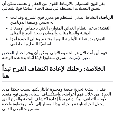
يقر النهج الشمولي بالارتباط القوي بين العقل والجسد. يمكن أن
تخلق التعديلات البسيطة في نمط الحياة أساسًا قويًا للتعافي.
الرياضة:
النشاط البدني المنتظم هو معزز قوي للمزاج وقد ثبت
أنه يحسن وظيفة الدوبامين.
التغذية:
يدعم النظام الغذائي المتوازن الغني بأحماض أوميغا 3
الدهنية والفيتامينات والمعادن صحة الدماغ المثلى.
النوم:
يعد إعطاء الأولوية للنوم المنتظم وعالي الجودة أمرًا
أساسيًا للتنظيم العاطفي.
فهم أين أنت الآن هو الخطوة الأولى. يمكن أن يوفر
اختبار الفحص
السري منظورًا قيمًا أثناء بدء هذه الرحلة.
عبر الإنترنت
الخلاصة: رحلتك لإعادة اكتشاف الفرح تبدأ
هنا
فقدان المتعة تجربة صعبة ومحيرة غالبًا، لكنها ليست حكمًا مدى
الحياة. من خلال فهم أعراضه، واستكشاف أسبابه، وتبني نهج متعدد
الأوجه للتعافي، يمكنك تدريجيًا إعادة اكتشاف المتعة والفرح الذي
يجعل الحياة نابضة بالحياة. يبدأ المسار إلى الأمام بخطوة واحدة
مستنيرة: الوعي الذاتي.