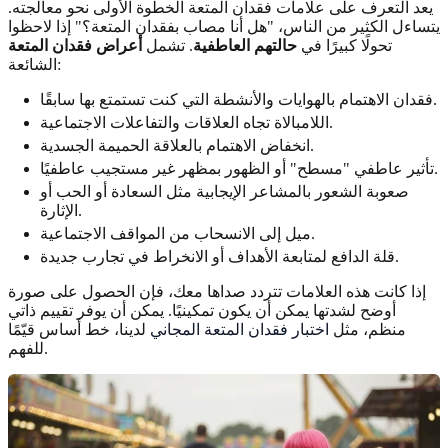
يعد التعرف على علامات فقدان المتعة الخطوة الأولى نحو معالجته.
يتساءل الكثير من الناس، "هل أنا مصاب بفقدان المتعة؟" إذا لاحظوا
تحولًا كبيرًا في
حالتهم العاطفية
. تشمل
أعراض فقدان المتعة
الشائعة:
فقدان الاهتمام بالهوايات والأنشطة التي كنت تستمتع بها سابقًا.
اللامبالاة تجاه العلاقات والتفاعلات الاجتماعية.
انخفاض الاهتمام بالعلاقة الحميمة الجسدية.
تأثير عاطفي "مسطح" أو الظهور بمظهر غير مستجيب عاطفيًا.
صعوبة الشعور بالمشاعر الإيجابية مثل السعادة أو الحب أو
الإثارة.
ميل إلى الانسحاب من المواقف الاجتماعية.
قلة الدافع لمتابعة الأهداف أو الانخراط في تجارب جديدة.
إذا كانت هذه العلامات تتردد صداها معك، فإن الحصول على صورة
أوضح لشدتها يمكن أن يكون تمكينيًا. يمكن أن يوفر تقييم ذاتي
منظم، مثل
اختبار فقدان المتعة المجاني
لدينا، خط أساس قيّمًا
للفهم.