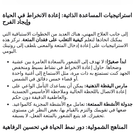
استراتيجيات المساعدة الذاتية: إعادة الانخراط في الحياة
وإيجاد الفرح
إلى جانب العلاج المهني، هناك العديد من الخطوات الاستباقية التي
يمكنك اتخاذها لتعلم
كيفية التغلب على فقدان المتعة
. تركز هذه
الاستراتيجيات على إعادة إدخال المتعة والمعنى بلطف إلى روتينك
اليومي.
ابدأ صغيرًا:
لا تهدف إلى الشعور بالسعادة الغامرة بين عشية
وضحاها. حاول إعادة الانخراط في نشاط بسيط ومنخفض
الجهد كنت تستمتع به ذات مرة، مثل الاستماع إلى أغنية واحدة
أو قضاء خمس دقائق في الشمس.
مارس اليقظة الذهنية:
يمكن أن يساعدك التأمل الواعي على
إعادة الاتصال باللحظة الحالية وملاحظة الأحاسيس الجسدية
والعاطفية الدقيقة دون حكم.
جدولة الأنشطة الممتعة:
تعامل مع الأنشطة المجزية كالمواعيد.
ضعها في تقويمك والتزم بالقيام بها، بغض النظر عن مستوى
تحفيزك. قد يتبع الشعور بالمتعة الفعل، لا يسبقه.
المناهج الشمولية: دور نمط الحياة في تحسين الرفاهية