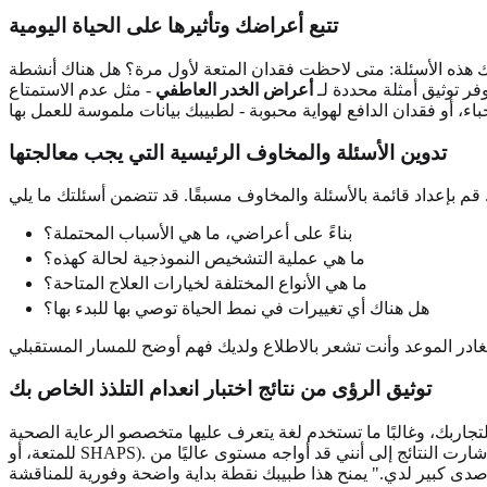
تتبع أعراضك وتأثيرها على الحياة اليومية
رك هذه الأسئلة: متى لاحظت فقدان المتعة لأول مرة؟ هل هناك أنشطة
فر توثيق أمثلة محددة لـ
أعراض الخدر العاطفي
- مثل عدم الاستمتاع
تدوين الأسئلة والمخاوف الرئيسية التي يجب معالجتها
بناءً على أعراضي، ما هي الأسباب المحتملة؟
ما هي عملية التشخيص النموذجية لحالة كهذه؟
ما هي الأنواع المختلفة لخيارات العلاج المتاحة؟
هل هناك أي تغييرات في نمط الحياة توصي بها للبدء بها؟
توثيق الرؤى من نتائج اختبار انعدام التلذذ الخاص بك
ما تستخدم لغة يتعرف عليها متخصصو الرعاية الصحية (حيث يعتمد اختبارنا على مقياس سنايث-هاميلتون
للمتعة، أو SHAPS). اطبع نتائجك أو اجعلها جاهزة على هاتفك. يمكنك الرجوع إليها أثناء المحادثة، قائلًا شيئًا مثل: "لقد أجريت اختبار الفحص هذا عبر الإنترنت، وأشارت النتائج إلى أنني قد أواجه مستوى عاليًا من