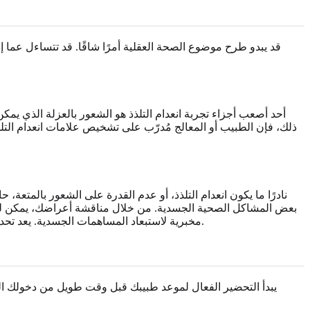
قد يبدو طرح موضوع الصحة العقلية أمرًا شاقًا. قد تتساءل عما 
أحد أصعب أجزاء تجربة انعدام التلذذ هو الشعور بالعزلة الذي يمك
ذلك، فإن الطبيب أو المعالج مُدرّب على تشخيص علامات انعدام التلذذ
نادرًا ما يكون انعدام التلذذ، أو عدم القدرة على الشعور بالمتعة
بعض المشاكل الصحية الجسدية. من خلال مناقشة أعراضك، يمكن لمق
مخبرية لاستبعاد المساهمات الجسدية. يعد تحديد أي حالات كامنة أمرًا ضروريًا لوضع خطة علاج فعالة ومستهدفة. بدون هذه الرؤية المهنية، قد تعالج عرضًا فقط بدلاً من المشكلة الأساسية.
يبدأ التحضير الفعال لموعد طبيبك قبل وقت طويل من دخولك ال