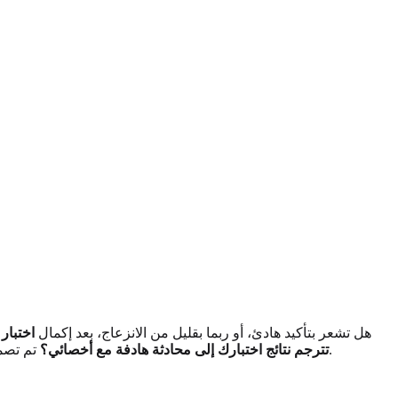
هل تشعر بتأكيد هادئ، أو ربما بقليل من الانزعاج، بعد إكمال
اختبار 
تم تصميم هذا الدليل لتمكينك، ويوفر لك خارطة طريق واضحة لمناقشة تجربتك مع الطبيب وتحويل رؤيتك القيمة إلى خطة ملموسة لاستعادة الفرح.
تترجم نتائج اختبارك إلى محادثة هادفة مع أخصائي؟