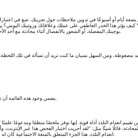
ِ بضعة أيام أو أسبوعًا في تدوين ملاحظات حول تجربتك. ضع في اعتبا
ام؟ كيف يؤثر هذا الخدر العاطفي على عملك وعلاقاتك وروتينك اليومي؟ يو
بوجبتك المفضلة، أو الشعور بالانفصال أثناء محادثة مع أحد الأحباء، أو فقدان الدافع لهواية محبوبة - لطبيبك بيانات ملموسة للعمل بها.
يضمن وجود هذه القائمة أن تغادر الموعد وأنت تشعر بالاطلاع ولديك فهم أوضح للمسار المستقبلي.
من
تقييم انعدام التلذذ
أداة قوية. إنها توفر ملخصًا منظمًا ومدعومًا علميًا لتجاربك، وغالبًا 
انعدام التلذذ. هذا الجزء المتعلق بالمتعة الاجتماعية كان له صدى كبير لدي." يمنح هذا طبيبك نقطة بداية واضحة وفورية للمناقشة.