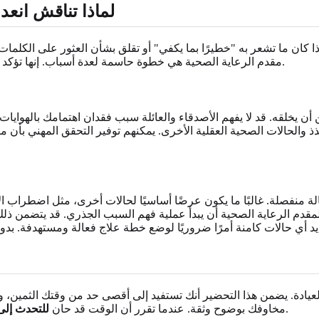
لماذا تناقش انعد
إذا كان ما تشعر به "خطيرًا بما يكفي" أو تقلق بشأن العثور على الكل
المهني ونظام الدعم.
مقدم الرعاية الصحية هي خطوة حاسمة لعدة أسباب. إنها تؤكد
ن أن يخلقه. قد لا يفهم الأصدقاء والعائلة سبب فقدان اهتمامك بالهوايا
 والحالات الصحية العقلية الأخرى. يمكنهم توفير التحقق المهني بأن ما 
، حالة منفصلة. غالبًا ما يكون عرضًا أساسيًا لحالات أخرى، مثل اضطرا
دم الرعاية الصحية أن يبدأ عملية فهم السبب الجذري. قد يتضمن ذل
ا
عيادة. يضمن هذا التحضير أنك تستفيد إلى أقصى حد من وقتك الثمين،
، فإن القليل من التحضير يقطع شوطًا طويلاً.
مخاوفك بوضوح وثقة. عندما تقرر أن الوقت قد حان
للتحدث إلى