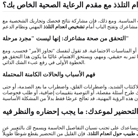
ام التلذذ مع مقدم الرعاية الصحية الخاص بك؟
مات المناسبة. ومع ذلك، فإن مشاركة نتائج فحصك وتجاربك الشخصية مع
 مشاعرك وتفتح الباب أمام
تشخيص انعدام التلذذ
التحقق من صحة مشاعرك: إنها ليست "مجرد مرحلة"
ت أو المناسبات الاجتماعية. قد تقول لنفسك "تجاوز الأمر" فحسب. ومع
تمر به حقيقي، ومهم، ويستحق الاهتمام. غالبًا ما يكون هذا التحقق هو
الخطوة الأولى في رفع عبء الشك الذاتي.
فهم الأسباب والحالات الكامنة المحتملة
ب الاكتئاب الشديد، واضطرابات القلق، واضطراب ما بعد الصدمة، أو حتى
ك طرح أسئلة مفصلة، أو التوصية بتقييمات إضافية، أو طلب فحوصات
لتحضير لموعدك: ما يجب إحضاره والنظر فيه
 ويساعدك على تجنب نسيان التفاصيل الحاسمة ويسمح لك بالتعبير عن
 طبيب حول انعدام التلذذ