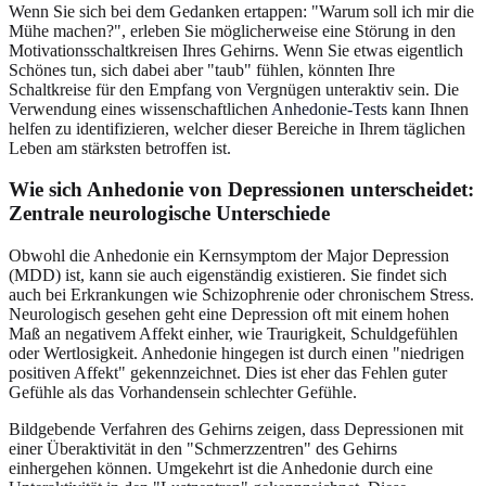
Wenn Sie sich bei dem Gedanken ertappen: "Warum soll ich mir die
Mühe machen?", erleben Sie möglicherweise eine Störung in den
Motivationsschaltkreisen Ihres Gehirns. Wenn Sie etwas eigentlich
Schönes tun, sich dabei aber "taub" fühlen, könnten Ihre
Schaltkreise für den Empfang von Vergnügen unteraktiv sein. Die
Verwendung eines wissenschaftlichen
Anhedonie-Tests
kann Ihnen
helfen zu identifizieren, welcher dieser Bereiche in Ihrem täglichen
Leben am stärksten betroffen ist.
Wie sich Anhedonie von Depressionen unterscheidet:
Zentrale neurologische Unterschiede
Obwohl die Anhedonie ein Kernsymptom der Major Depression
(MDD) ist, kann sie auch eigenständig existieren. Sie findet sich
auch bei Erkrankungen wie Schizophrenie oder chronischem Stress.
Neurologisch gesehen geht eine Depression oft mit einem hohen
Maß an negativem Affekt einher, wie Traurigkeit, Schuldgefühlen
oder Wertlosigkeit. Anhedonie hingegen ist durch einen "niedrigen
positiven Affekt" gekennzeichnet. Dies ist eher das Fehlen guter
Gefühle als das Vorhandensein schlechter Gefühle.
Bildgebende Verfahren des Gehirns zeigen, dass Depressionen mit
einer Überaktivität in den "Schmerzzentren" des Gehirns
einhergehen können. Umgekehrt ist die Anhedonie durch eine