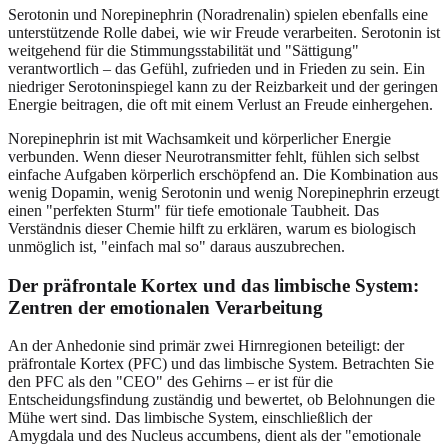
Serotonin und Norepinephrin (Noradrenalin) spielen ebenfalls eine
unterstützende Rolle dabei, wie wir Freude verarbeiten. Serotonin ist
weitgehend für die Stimmungsstabilität und "Sättigung"
verantwortlich – das Gefühl, zufrieden und in Frieden zu sein. Ein
niedriger Serotoninspiegel kann zu der Reizbarkeit und der geringen
Energie beitragen, die oft mit einem Verlust an Freude einhergehen.
Norepinephrin ist mit Wachsamkeit und körperlicher Energie
verbunden. Wenn dieser Neurotransmitter fehlt, fühlen sich selbst
einfache Aufgaben körperlich erschöpfend an. Die Kombination aus
wenig Dopamin, wenig Serotonin und wenig Norepinephrin erzeugt
einen "perfekten Sturm" für tiefe emotionale Taubheit. Das
Verständnis dieser Chemie hilft zu erklären, warum es biologisch
unmöglich ist, "einfach mal so" daraus auszubrechen.
Der präfrontale Kortex und das limbische System:
Zentren der emotionalen Verarbeitung
An der Anhedonie sind primär zwei Hirnregionen beteiligt: der
präfrontale Kortex (PFC) und das limbische System. Betrachten Sie
den PFC als den "CEO" des Gehirns – er ist für die
Entscheidungsfindung zuständig und bewertet, ob Belohnungen die
Mühe wert sind. Das limbische System, einschließlich der
Amygdala und des Nucleus accumbens, dient als der "emotionale