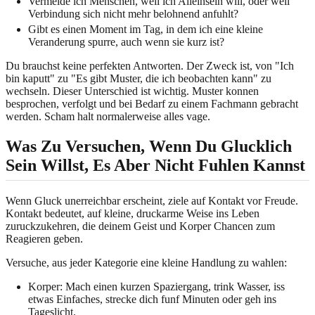
Vermeide ich Menschen, weil ich Alleinsein will, oder weil
Verbindung sich nicht mehr belohnend anfuhlt?
Gibt es einen Moment im Tag, in dem ich eine kleine
Veranderung spurre, auch wenn sie kurz ist?
Du brauchst keine perfekten Antworten. Der Zweck ist, von "Ich
bin kaputt" zu "Es gibt Muster, die ich beobachten kann" zu
wechseln. Dieser Unterschied ist wichtig. Muster konnen
besprochen, verfolgt und bei Bedarf zu einem Fachmann gebracht
werden. Scham halt normalerweise alles vage.
Was Zu Versuchen, Wenn Du Glucklich
Sein Willst, Es Aber Nicht Fuhlen Kannst
Wenn Gluck unerreichbar erscheint, ziele auf Kontakt vor Freude.
Kontakt bedeutet, auf kleine, druckarme Weise ins Leben
zuruckzukehren, die deinem Geist und Korper Chancen zum
Reagieren geben.
Versuche, aus jeder Kategorie eine kleine Handlung zu wahlen:
Korper: Mach einen kurzen Spaziergang, trink Wasser, iss
etwas Einfaches, strecke dich funf Minuten oder geh ins
Tageslicht.