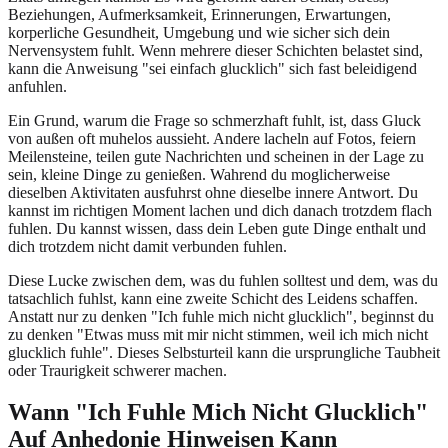
Beziehungen, Aufmerksamkeit, Erinnerungen, Erwartungen,
korperliche Gesundheit, Umgebung und wie sicher sich dein
Nervensystem fuhlt. Wenn mehrere dieser Schichten belastet sind,
kann die Anweisung "sei einfach glucklich" sich fast beleidigend
anfuhlen.
Ein Grund, warum die Frage so schmerzhaft fuhlt, ist, dass Gluck
von außen oft muhelos aussieht. Andere lacheln auf Fotos, feiern
Meilensteine, teilen gute Nachrichten und scheinen in der Lage zu
sein, kleine Dinge zu genießen. Wahrend du moglicherweise
dieselben Aktivitaten ausfuhrst ohne dieselbe innere Antwort. Du
kannst im richtigen Moment lachen und dich danach trotzdem flach
fuhlen. Du kannst wissen, dass dein Leben gute Dinge enthalt und
dich trotzdem nicht damit verbunden fuhlen.
Diese Lucke zwischen dem, was du fuhlen solltest und dem, was du
tatsachlich fuhlst, kann eine zweite Schicht des Leidens schaffen.
Anstatt nur zu denken "Ich fuhle mich nicht glucklich", beginnst du
zu denken "Etwas muss mit mir nicht stimmen, weil ich mich nicht
glucklich fuhle". Dieses Selbsturteil kann die ursprungliche Taubheit
oder Traurigkeit schwerer machen.
Wann "Ich Fuhle Mich Nicht Glucklich"
Auf Anhedonie Hinweisen Kann