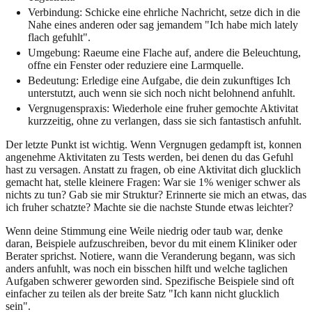
Verbindung: Schicke eine ehrliche Nachricht, setze dich in die
Nahe eines anderen oder sag jemandem "Ich habe mich lately
flach gefuhlt".
Umgebung: Raeume eine Flache auf, andere die Beleuchtung,
offne ein Fenster oder reduziere eine Larmquelle.
Bedeutung: Erledige eine Aufgabe, die dein zukunftiges Ich
unterstutzt, auch wenn sie sich noch nicht belohnend anfuhlt.
Vergnugenspraxis: Wiederhole eine fruher gemochte Aktivitat
kurzzeitig, ohne zu verlangen, dass sie sich fantastisch anfuhlt.
Der letzte Punkt ist wichtig. Wenn Vergnugen gedampft ist, konnen
angenehme Aktivitaten zu Tests werden, bei denen du das Gefuhl
hast zu versagen. Anstatt zu fragen, ob eine Aktivitat dich glucklich
gemacht hat, stelle kleinere Fragen: War sie 1% weniger schwer als
nichts zu tun? Gab sie mir Struktur? Erinnerte sie mich an etwas, das
ich fruher schatzte? Machte sie die nachste Stunde etwas leichter?
Wenn deine Stimmung eine Weile niedrig oder taub war, denke
daran, Beispiele aufzuschreiben, bevor du mit einem Kliniker oder
Berater sprichst. Notiere, wann die Veranderung begann, was sich
anders anfuhlt, was noch ein bisschen hilft und welche taglichen
Aufgaben schwerer geworden sind. Spezifische Beispiele sind oft
einfacher zu teilen als der breite Satz "Ich kann nicht glucklich
sein".