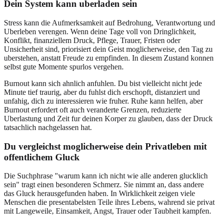
Dein System kann uberladen sein
Stress kann die Aufmerksamkeit auf Bedrohung, Verantwortung und
Uberleben verengen. Wenn deine Tage voll von Dringlichkeit,
Konflikt, finanziellem Druck, Pflege, Trauer, Fristen oder
Unsicherheit sind, priorisiert dein Geist moglicherweise, den Tag zu
uberstehen, anstatt Freude zu empfinden. In diesem Zustand konnen
selbst gute Momente spurlos vergehen.
Burnout kann sich ahnlich anfuhlen. Du bist vielleicht nicht jede
Minute tief traurig, aber du fuhlst dich erschopft, distanziert und
unfahig, dich zu interessieren wie fruher. Ruhe kann helfen, aber
Burnout erfordert oft auch veranderte Grenzen, reduzierte
Uberlastung und Zeit fur deinen Korper zu glauben, dass der Druck
tatsachlich nachgelassen hat.
Du vergleichst moglicherweise dein Privatleben mit
offentlichem Gluck
Die Suchphrase "warum kann ich nicht wie alle anderen glucklich
sein" tragt einen besonderen Schmerz. Sie nimmt an, dass andere
das Gluck herausgefunden haben. In Wirklichkeit zeigen viele
Menschen die presentabelsten Teile ihres Lebens, wahrend sie privat
mit Langeweile, Einsamkeit, Angst, Trauer oder Taubheit kampfen.