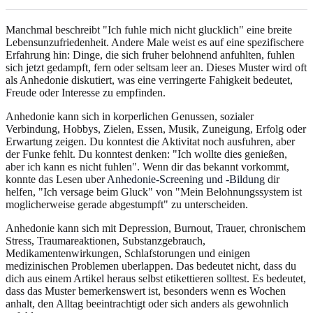
Manchmal beschreibt "Ich fuhle mich nicht glucklich" eine breite
Lebensunzufriedenheit. Andere Male weist es auf eine spezifischere
Erfahrung hin: Dinge, die sich fruher belohnend anfuhlten, fuhlen
sich jetzt gedampft, fern oder seltsam leer an. Dieses Muster wird oft
als Anhedonie diskutiert, was eine verringerte Fahigkeit bedeutet,
Freude oder Interesse zu empfinden.
Anhedonie kann sich in korperlichen Genussen, sozialer
Verbindung, Hobbys, Zielen, Essen, Musik, Zuneigung, Erfolg oder
Erwartung zeigen. Du konntest die Aktivitat noch ausfuhren, aber
der Funke fehlt. Du konntest denken: "Ich wollte dies genießen,
aber ich kann es nicht fuhlen". Wenn dir das bekannt vorkommt,
konnte das Lesen uber
Anhedonie-Screening und -Bildung
dir
helfen, "Ich versage beim Gluck" von "Mein Belohnungssystem ist
moglicherweise gerade abgestumpft" zu unterscheiden.
Anhedonie kann sich mit Depression, Burnout, Trauer, chronischem
Stress, Traumareaktionen, Substanzgebrauch,
Medikamentenwirkungen, Schlafstorungen und einigen
medizinischen Problemen uberlappen. Das bedeutet nicht, dass du
dich aus einem Artikel heraus selbst etikettieren solltest. Es bedeutet,
dass das Muster bemerkenswert ist, besonders wenn es Wochen
anhalt, den Alltag beeintrachtigt oder sich anders als gewohnlich