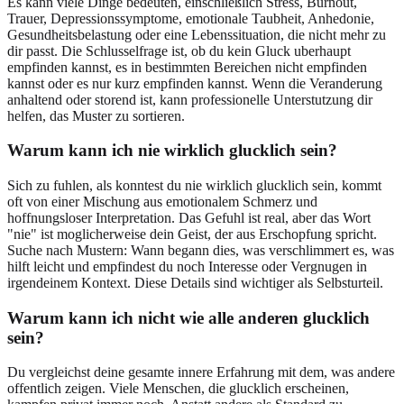
Es kann viele Dinge bedeuten, einschließlich Stress, Burnout,
Trauer, Depressionssymptome, emotionale Taubheit, Anhedonie,
Gesundheitsbelastung oder eine Lebenssituation, die nicht mehr zu
dir passt. Die Schlusselfrage ist, ob du kein Gluck uberhaupt
empfinden kannst, es in bestimmten Bereichen nicht empfinden
kannst oder es nur kurz empfinden kannst. Wenn die Veranderung
anhaltend oder storend ist, kann professionelle Unterstutzung dir
helfen, das Muster zu sortieren.
Warum kann ich nie wirklich glucklich sein?
Sich zu fuhlen, als konntest du nie wirklich glucklich sein, kommt
oft von einer Mischung aus emotionalem Schmerz und
hoffnungsloser Interpretation. Das Gefuhl ist real, aber das Wort
"nie" ist moglicherweise dein Geist, der aus Erschopfung spricht.
Suche nach Mustern: Wann begann dies, was verschlimmert es, was
hilft leicht und empfindest du noch Interesse oder Vergnugen in
irgendeinem Kontext. Diese Details sind wichtiger als Selbsturteil.
Warum kann ich nicht wie alle anderen glucklich
sein?
Du vergleichst deine gesamte innere Erfahrung mit dem, was andere
offentlich zeigen. Viele Menschen, die glucklich erscheinen,