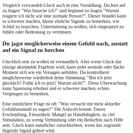
Vergleich verwandelt Gluck auch in eine Vorstellung. Du hort auf
zu fragen "Was brauche ich?" und beginnst zu fragen "Warum
reagiere ich nicht wie eine normale Person?". Dieser Wandel kann
es schwerer machen, kleine ehrliche Signale zu bemerken, wie
Schlaf zu brauchen, Unterstutzung zu wollen, sich eingesperrt zu
fuhlen oder Bedeutung zu vermissen.
Du jagst moglicherweise einem Gefuhl nach, anstatt
auf ein Signal zu horchen
Glucklich sein zu wollen ist verstandlich. Aber wenn Gluck das
einzige akzeptable Ergebnis wird, kann jeder neutrale oder flache
Moment sich wie ein Versagen anfuhlen. Du kontrollierst
moglicherweise wiederholt deine Stimmung: "Bin ich jetzt
glucklich? Fuhle ich es jetzt? Warum nicht?". Diese Uberwachung
kann Spannung erhohen und es schwerer machen, echtes
Vergnugen zu bemerken.
Eine nutzlichere Frage ist oft: "Was versucht mir mein aktueller
Gefuhlszustand zu sagen?" Die Antwort konnte Trauer,
Erschopfung, Einsamkeit, Mangel an Handfahigkeit, zu viel
Stimulation, zu wenig Verbindung oder ein Bedurfnis nach Hilfe
sein. Gluck kann naturlicher zuruckkehren, wenn das zugrunde
liegende Signal gehort wird.