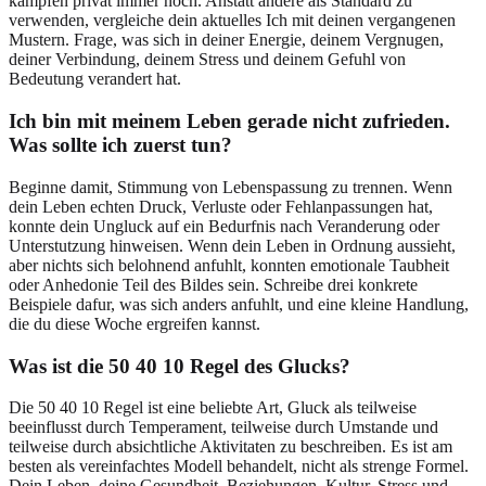
kampfen privat immer noch. Anstatt andere als Standard zu
verwenden, vergleiche dein aktuelles Ich mit deinen vergangenen
Mustern. Frage, was sich in deiner Energie, deinem Vergnugen,
deiner Verbindung, deinem Stress und deinem Gefuhl von
Bedeutung verandert hat.
Ich bin mit meinem Leben gerade nicht zufrieden.
Was sollte ich zuerst tun?
Beginne damit, Stimmung von Lebenspassung zu trennen. Wenn
dein Leben echten Druck, Verluste oder Fehlanpassungen hat,
konnte dein Ungluck auf ein Bedurfnis nach Veranderung oder
Unterstutzung hinweisen. Wenn dein Leben in Ordnung aussieht,
aber nichts sich belohnend anfuhlt, konnten emotionale Taubheit
oder Anhedonie Teil des Bildes sein. Schreibe drei konkrete
Beispiele dafur, was sich anders anfuhlt, und eine kleine Handlung,
die du diese Woche ergreifen kannst.
Was ist die 50 40 10 Regel des Glucks?
Die 50 40 10 Regel ist eine beliebte Art, Gluck als teilweise
beeinflusst durch Temperament, teilweise durch Umstande und
teilweise durch absichtliche Aktivitaten zu beschreiben. Es ist am
besten als vereinfachtes Modell behandelt, nicht als strenge Formel.
Dein Leben, deine Gesundheit, Beziehungen, Kultur, Stress und