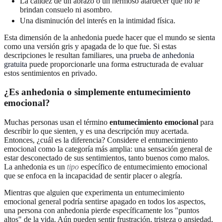
La calidez de un abrazo o un hermoso atardecer que no le
brindan consuelo ni asombro.
Una disminución del interés en la intimidad física.
Esta dimensión de la anhedonia puede hacer que el mundo se sienta
como una versión gris y apagada de lo que fue. Si estas
descripciones le resultan familiares, una
prueba de anhedonia
gratuita
puede proporcionarle una forma estructurada de evaluar
estos sentimientos en privado.
¿Es anhedonia o simplemente entumecimiento
emocional?
Muchas personas usan el término
entumecimiento emocional
para
describir lo que sienten, y es una descripción muy acertada.
Entonces, ¿cuál es la diferencia? Considere el entumecimiento
emocional como la categoría más amplia: una sensación general de
estar desconectado de sus sentimientos, tanto buenos como malos.
La anhedonia es un
tipo
específico de entumecimiento emocional
que se enfoca en la incapacidad de sentir placer o alegría.
Mientras que alguien que experimenta un entumecimiento
emocional general podría sentirse apagado en todos los aspectos,
una persona con anhedonia pierde específicamente los "puntos
altos" de la vida. Aún pueden sentir frustración, tristeza o ansiedad,