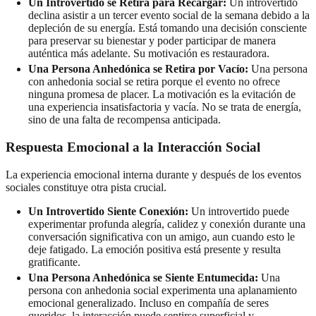
Un Introvertido se Retira para Recargar:
Un introvertido
declina asistir a un tercer evento social de la semana debido a la
depleción de su energía. Está tomando una decisión consciente
para preservar su bienestar y poder participar de manera
auténtica más adelante. Su motivación es restauradora.
Una Persona Anhedónica se Retira por Vacío:
Una persona
con anhedonia social se retira porque el evento no ofrece
ninguna promesa de placer. La motivación es la evitación de
una experiencia insatisfactoria y vacía. No se trata de energía,
sino de una falta de recompensa anticipada.
Respuesta Emocional a la Interacción Social
La experiencia emocional interna durante y después de los eventos
sociales constituye otra pista crucial.
Un Introvertido Siente Conexión:
Un introvertido puede
experimentar profunda alegría, calidez y conexión durante una
conversación significativa con un amigo, aun cuando esto le
deje fatigado. La emoción positiva está presente y resulta
gratificante.
Una Persona Anhedónica se Siente Entumecida:
Una
persona con anhedonia social experimenta una aplanamiento
emocional generalizado. Incluso en compañía de seres
queridos, la interacción puede sentirse superficial y