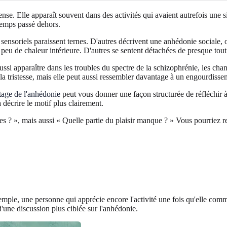
nse. Elle apparaît souvent dans des activités qui avaient autrefois une si
 temps passé dehors.
sensoriels paraissent ternes. D'autres décrivent une anhédonie sociale, 
r peu de chaleur intérieure. D'autres se sentent détachées de presque tou
ssi apparaître dans les troubles du spectre de la schizophrénie, les cha
 la tristesse, mais elle peut aussi ressembler davantage à un engourdisse
stage de l'anhédonie
peut vous donner une façon structurée de réfléchir à l
 décrire le motif plus clairement.
ses ? », mais aussi « Quelle partie du plaisir manque ? » Vous pourriez 
emple, une personne qui apprécie encore l'activité une fois qu'elle comm
d'une discussion plus ciblée sur l'anhédonie.