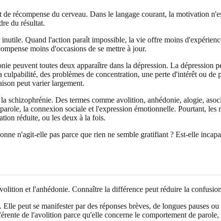
 et de récompense du cerveau. Dans le langage courant, la motivation n'e
re du résultat.
tile. Quand l'action paraît impossible, la vie offre moins d'expériences g
 récompense moins d'occasions de se mettre à jour.
édonie peuvent toutes deux apparaître dans la dépression. La dépression 
lpabilité, des problèmes de concentration, une perte d'intérêt ou de plais
ison peut varier largement.
 la schizophrénie. Des termes comme avolition, anhédonie, alogie, aso
a parole, la connexion sociale et l'expression émotionnelle. Pourtant, les
ation réduite, ou les deux à la fois.
rsonne n'agit-elle pas parce que rien ne semble gratifiant ? Est-elle 
volition et l'anhédonie. Connaître la différence peut réduire la confusion
le. Elle peut se manifester par des réponses brèves, de longues pauses o
ifférente de l'avolition parce qu'elle concerne le comportement de parole,