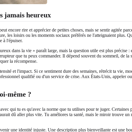
ens jamais heureux
ut encore rire et apprécier de petites choses, mais se sentir agitée pa
e, les loisirs ou les moments sociaux préférés ne l'atteignaient plus. Que
 à l'épuiser.
ux dans la vie » paraît large, mais la question utile est plus précise : es
terrupteur que tu peux commander. Il dépend souvent du sommeil, de la s
arquer la récompense.
ensité et l'impact. Si ce sentiment dure des semaines, rétrécit ta vie, modi
rofessionnel qualifié ou d'un service de crise. Aux États-Unis, appeler
moi-même ?
r avec qui tu es qu'avec la norme que tu utilises pour te juger. Certaines
la aurait dû aller plus vite. Tu améliores ta santé, mais le miroir trouve
evenir une identité injuste. Une description plus bienveillante est une bo