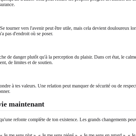
surance.
tourner vers l'avenir peut être utile, mais cela devient douloureux lors
a pas d'endroit où se poser.
che de danger plutôt qu'à la perception du plaisir. Dans cet état, le calm
t, de limites et de soutien.
ndre à tes valeurs. Une relation peut manquer de sécurité ou de respect. Un
onner.
vie maintenant
 qu'une refonte complète de ton existence. Les grands changements peu
 Je me sens plat », « Je me sens piégé », « Je me sens en retard », « Je