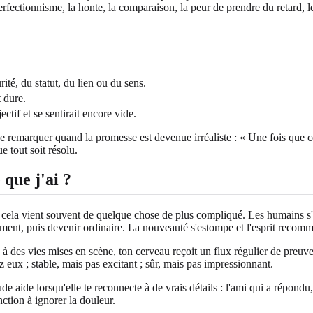
fectionnisme, la honte, la comparaison, la peur de prendre du retard, les 
ité, du statut, du lien ou du sens.
 dure.
ctif et se sentirait encore vide.
 de remarquer quand la promesse est devenue irréaliste : « Une fois que ce
e tout soit résolu.
que j'ai ?
s cela vient souvent de quelque chose de plus compliqué. Les humains s'a
oment, puis devenir ordinaire. La nouveauté s'estompe et l'esprit recom
 à des vies mises en scène, ton cerveau reçoit un flux régulier de pre
 eux ; stable, mais pas excitant ; sûr, mais pas impressionnant.
itude aide lorsqu'elle te reconnecte à de vrais détails : l'ami qui a répond
nction à ignorer la douleur.