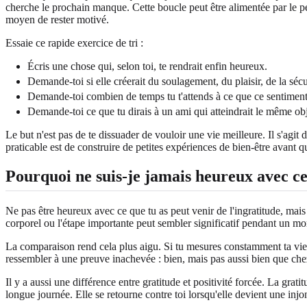
cherche le prochain manque. Cette boucle peut être alimentée par le per
moyen de rester motivé.
Essaie ce rapide exercice de tri :
Écris une chose qui, selon toi, te rendrait enfin heureux.
Demande-toi si elle créerait du soulagement, du plaisir, de la sécur
Demande-toi combien de temps tu t'attends à ce que ce sentiment
Demande-toi ce que tu dirais à un ami qui atteindrait le même obje
Le but n'est pas de te dissuader de vouloir une vie meilleure. Il s'agit
praticable est de construire de petites expériences de bien-être avant qu
Pourquoi ne suis-je jamais heureux avec ce 
Ne pas être heureux avec ce que tu as peut venir de l'ingratitude, mai
corporel ou l'étape importante peut sembler significatif pendant un m
La comparaison rend cela plus aigu. Si tu mesures constamment ta vie
ressembler à une preuve inachevée : bien, mais pas aussi bien que chez
Il y a aussi une différence entre gratitude et positivité forcée. La grat
longue journée. Elle se retourne contre toi lorsqu'elle devient une injo