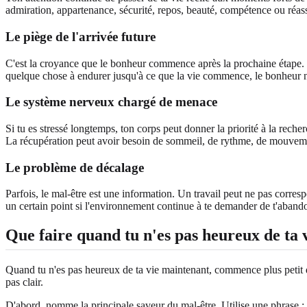
admiration, appartenance, sécurité, repos, beauté, compétence ou réas
Le piège de l'arrivée future
C'est la croyance que le bonheur commence après la prochaine étape. Se 
quelque chose à endurer jusqu'à ce que la vie commence, le bonheur n'
Le système nerveux chargé de menace
Si tu es stressé longtemps, ton corps peut donner la priorité à la recher
La récupération peut avoir besoin de sommeil, de rythme, de mouvemen
Le problème de décalage
Parfois, le mal-être est une information. Un travail peut ne pas correspo
un certain point si l'environnement continue à te demander de t'aband
Que faire quand tu n'es pas heureux de ta 
Quand tu n'es pas heureux de ta vie maintenant, commence plus petit
pas clair.
D'abord, nomme la principale saveur du mal-être. Utilise une phrase : «