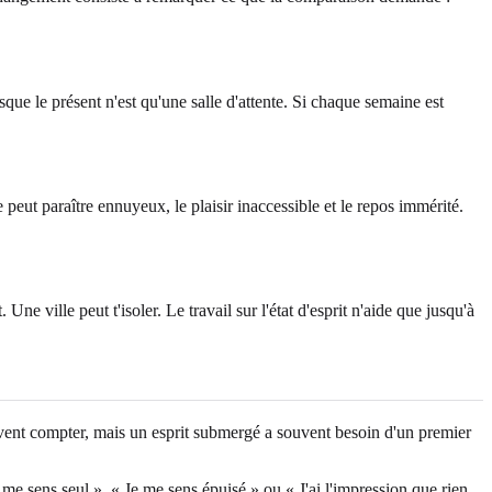
que le présent n'est qu'une salle d'attente. Si chaque semaine est
e peut paraître ennuyeux, le plaisir inaccessible et le repos immérité.
e ville peut t'isoler. Le travail sur l'état d'esprit n'aide que jusqu'à
vent compter, mais un esprit submergé a souvent besoin d'un premier
 me sens seul », « Je me sens épuisé » ou « J'ai l'impression que rien