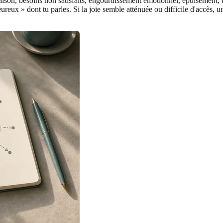
aison, besoins non satisfaits, engourdissement émotionnel, épuisement, t
reux » dont tu parles. Si la joie semble atténuée ou difficile d'accès, 