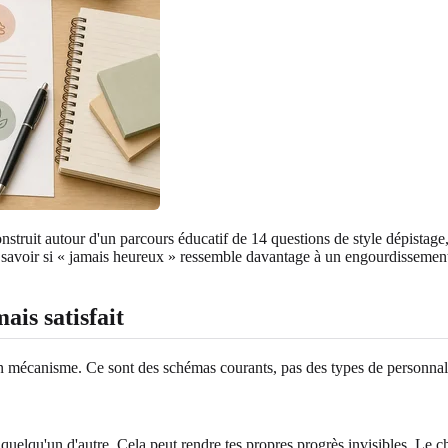
nstruit autour d'un parcours éducatif de 14 questions de style dépistage,
de savoir si « jamais heureux » ressemble davantage à un engourdissement
ais satisfait
n mécanisme. Ce sont des schémas courants, pas des types de personnali
e quelqu'un d'autre. Cela peut rendre tes propres progrès invisibles. L