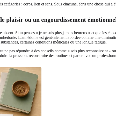
is catégories : corps, lien et sens. Sous chacune, écris une chose qui a ét
 de plaisir ou un engourdissement émotionne
mble absent. Si tu penses « je ne suis plus jamais heureux » et que les ch
'anhédonie. L'anhédonie est généralement abordée comme une diminution de
s substances, certaines conditions médicales ou une longue fatigue.
ut ne pas répondre à des conseils comme « sois plus reconnaissant » ou
duire la pression, reconstruire des routines et parler avec un professio