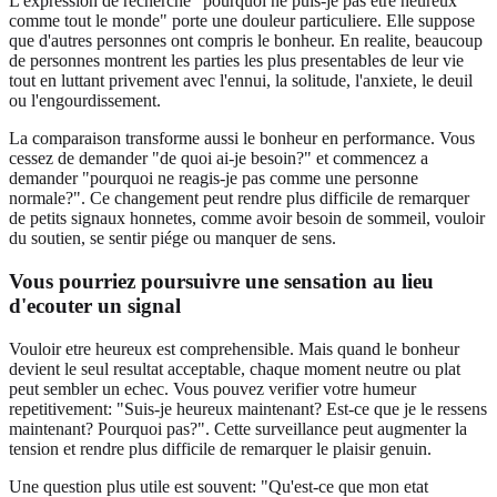
L'expression de recherche "pourquoi ne puis-je pas etre heureux
comme tout le monde" porte une douleur particuliere. Elle suppose
que d'autres personnes ont compris le bonheur. En realite, beaucoup
de personnes montrent les parties les plus presentables de leur vie
tout en luttant privement avec l'ennui, la solitude, l'anxiete, le deuil
ou l'engourdissement.
La comparaison transforme aussi le bonheur en performance. Vous
cessez de demander "de quoi ai-je besoin?" et commencez a
demander "pourquoi ne reagis-je pas comme une personne
normale?". Ce changement peut rendre plus difficile de remarquer
de petits signaux honnetes, comme avoir besoin de sommeil, vouloir
du soutien, se sentir piége ou manquer de sens.
Vous pourriez poursuivre une sensation au lieu
d'ecouter un signal
Vouloir etre heureux est comprehensible. Mais quand le bonheur
devient le seul resultat acceptable, chaque moment neutre ou plat
peut sembler un echec. Vous pouvez verifier votre humeur
repetitivement: "Suis-je heureux maintenant? Est-ce que je le ressens
maintenant? Pourquoi pas?". Cette surveillance peut augmenter la
tension et rendre plus difficile de remarquer le plaisir genuin.
Une question plus utile est souvent: "Qu'est-ce que mon etat