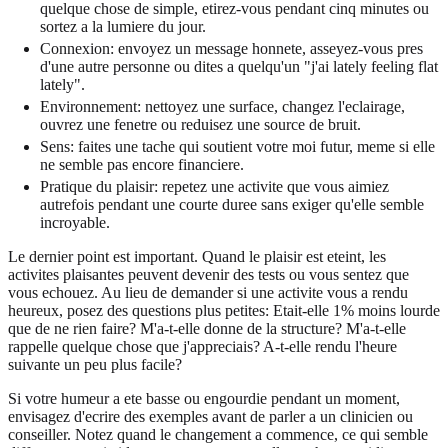
quelque chose de simple, etirez-vous pendant cinq minutes ou
sortez a la lumiere du jour.
Connexion: envoyez un message honnete, asseyez-vous pres
d'une autre personne ou dites a quelqu'un "j'ai lately feeling flat
lately".
Environnement: nettoyez une surface, changez l'eclairage,
ouvrez une fenetre ou reduisez une source de bruit.
Sens: faites une tache qui soutient votre moi futur, meme si elle
ne semble pas encore financiere.
Pratique du plaisir: repetez une activite que vous aimiez
autrefois pendant une courte duree sans exiger qu'elle semble
incroyable.
Le dernier point est important. Quand le plaisir est eteint, les
activites plaisantes peuvent devenir des tests ou vous sentez que
vous echouez. Au lieu de demander si une activite vous a rendu
heureux, posez des questions plus petites: Etait-elle 1% moins lourde
que de ne rien faire? M'a-t-elle donne de la structure? M'a-t-elle
rappelle quelque chose que j'appreciais? A-t-elle rendu l'heure
suivante un peu plus facile?
Si votre humeur a ete basse ou engourdie pendant un moment,
envisagez d'ecrire des exemples avant de parler a un clinicien ou
conseiller. Notez quand le changement a commence, ce qui semble