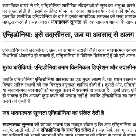
सामाजिक दायरे से परे, एन्हिडोनिया शारीरिक संवेदनाओं से सुख का अनुभव कर
पर सुखद होती हैं। इसमें स्वादिष्ट भोजन का स्वाद, आरामदायक स्नान की गर्माहट
हालांकि शारीरिक एन्हिडोनिया के बारे में इसके सामाजिक समकक्ष की तरह व्या
महसूस करते हैं। यह अक्सर
भावनात्मक सुन्नता
की एक सामान्य भावना के साथ ह
एन्हिडोनिया: इसे उदासीनता, ऊब या अवसाद से अलग
एन्हिडोनिया को उदासीनता, ऊब, या सामान्य उदासी जैसी अन्य भावनात्मक अवस्थ
स्थितियाँ ओवरलैप हो सकती हैं, एन्हिडोनिया में विशिष्ट विशेषताएँ हैं जो इसे अलग
मुख्य बारीकियां: एन्हिडोनिया बनाम क्लिनिकल डिप्रेशन और उदासीन
जबकि एन्हिडोनिया
एन्हिडोनिया अवसाद
का एक मुख्य लक्षण है, यह ध्यान रखना म
विचार सहित लक्षणों की एक विस्तृत श्रृंखला शामिल होती है। दूसरी ओर, एन्हि
या सकारात्मक भावनाओं को महसूस करने में असमर्थ हो सकता है। इसी तरह, एन
हो सकता है कि आपको कुछ करने की परवाह नहीं है, जबकि एन्हिडोनिया का मतलब
करने की कुंजी है।
जब भावनात्मक सुन्नता एन्हिडोनिया का संकेत देती है
भावनात्मक सुन्नता
की व्यापक भावना एक मजबूत संकेत है कि आप एन्हिडोनिया का अन
संतुष्टि लाती थीं, तो ये
एन्हिडोनिया के संभावित संकेत
हैं। यह सिर्फ एक गुजरता ह
यह व्यक्तियों को अपनी भावनाओं और अपने आसपास की दुनिया से जुड़ने से रोक