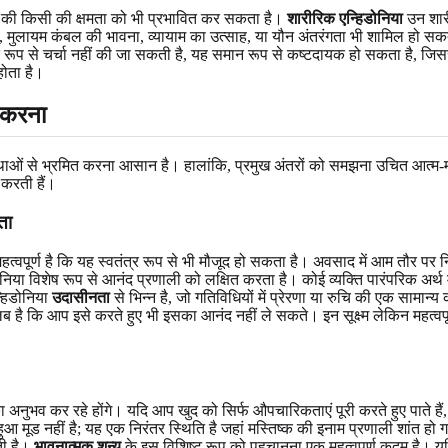
ने की किसी की क्षमता को भी प्रभावित कर सकता है।
शारीरिक एन्हिडोनिया
उन शारी
, मुलायम कंबल की भावना, व्यायाम का उत्साह, या यौन अंतरंगता भी शामिल हो सकती 
पक रूप से चर्चा नहीं की जा सकती है, यह समान रूप से कष्टदायक हो सकता है, जि
ोता है।
 करना
ाओं से भ्रमित करना आसान है। हालांकि, प्रमुख अंतरों को समझना उचित आत्म-मू
 करती हैं।
ता
हत्वपूर्ण है कि यह स्वतंत्र रूप से भी मौजूद हो सकता है। अवसाद में आम तौर पर न
डोनिया विशेष रूप से आनंद प्रणाली को लक्षित करता है। कोई व्यक्ति पारंपरिक अ
्हिडोनिया
उदासीनता
से भिन्न है, जो गतिविधियों में प्रेरणा या रुचि की एक सामा
 है कि आप इसे करते हुए भी इसका आनंद नहीं ले सकते। इन सूक्ष्म लेकिन महत्व
ुभव कर रहे होंगे। यदि आप खुद को सिर्फ औपचारिकताएं पूरी करते हुए पाते हैं, उ
ुआ मूड नहीं है; यह एक निरंतर स्थिति है जहां मस्तिष्क की इनाम प्रणाली शांत हो
ती है।
भावनात्मक शून्य
के इस विशिष्ट रूप को पहचानना एक महत्वपूर्ण कदम है। यद