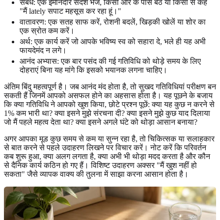
संबंध: एक ईमानदार संदेश भेजें, किसी और के पास बैठें या किसी से कहें
"मैं lately सपाट महसूस कर रहा हूं।"
वातावरण: एक सतह साफ करें, रोशनी बदलें, खिड़की खोलें या शोर का
एक स्रोत कम करें।
अर्थ: एक कार्य करें जो आपके भविष्य स्व को सहारा दे, भले ही यह अभी
फायदेमंद न लगे।
आनंद अभ्यास: एक बार पसंद की गई गतिविधि को थोड़े समय के लिए
दोहराएं बिना यह मांगे कि इसको भयानक लगना चाहिए।
अंतिम बिंदु महत्वपूर्ण है। जब आनंद मंद होता है, तो सुखद गतिविधियां परीक्षण बन
सकती हैं जिनमें आपको असफल होने का अहसास होता है। यह पूछने के बजाय
कि क्या गतिविधि ने आपको खुश किया, छोटे प्रश्न पूछें: क्या यह कुछ न करने से
1% कम भारी था? क्या इसने मुझे संरचना दी? क्या इसने मुझे कुछ याद दिलाया
जो मैं पहले महत्व देता था? क्या इसने अगले घंटे को थोड़ा आसान बनाया?
अगर आपका मूड कुछ समय से कम या सुन्न रहा है, तो चिकित्सक या सलाहकार
से बात करने से पहले उदाहरण लिखने पर विचार करें। नोट करें कि परिवर्तन
कब शुरू हुआ, क्या अलग लगता है, क्या अभी भी थोड़ा मदद करता है और कौन
से दैनिक कार्य कठिन हो गए हैं। विशिष्ट उदाहरण अक्सर "मैं खुश नहीं हो
सकता" जैसे व्यापक वाक्य की तुलना में साझा करना आसान होता है।