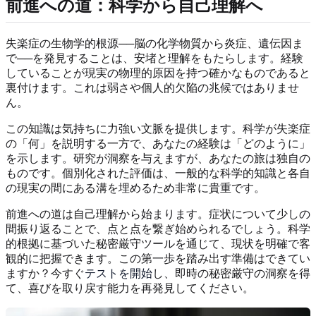
前進への道：科学から自己理解へ
失楽症の生物学的根源──脳の化学物質から炎症、遺伝因ま
で──を発見することは、安堵と理解をもたらします。経験
していることが現実の物理的原因を持つ確かなものであると
裏付けます。これは弱さや個人的欠陥の兆候ではありませ
ん。
この知識は気持ちに力強い文脈を提供します。科学が失楽症
の「何」を説明する一方で、あなたの経験は「どのように」
を示します。研究が洞察を与えますが、あなたの旅は独自の
ものです。個別化された評価は、一般的な科学的知識と各自
の現実の間にある溝を埋めるため非常に貴重です。
前進への道は自己理解から始まります。症状について少しの
間振り返ることで、点と点を繋ぎ始められるでしょう。科学
的根拠に基づいた秘密厳守ツールを通じて、現状を明確で客
観的に把握できます。この第一歩を踏み出す準備はできてい
ますか？今すぐ
テストを開始
し、即時の秘密厳守の洞察を得
て、喜びを取り戻す能力を再発見してください。