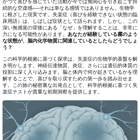
かつて喜びを感じていた活動が今では無関心を引き起こす持
続的な空虚感──それは単なる感情ではありません。生物学
に根ざした現実です。失楽症（喜びを経験できない状態の臨
床用語）は、しばしば症状として語られます。しかし、この
深い無感覚の背後にある「なぜ」を理解することは、非常に
力になる可能性があります。
あなたが経験している霧のよう
な状態が、脳内化学物質に関連しているとしたらどうでしょ
う？
この科学的根拠に基づく探求は、失楽症の生物学的基盤を解
き明かします。神経伝達物質、炎症、さらには遺伝的体質の
役割に深く入り込みます。脳と体内で何が起きているかを理
解することで、喜びを取り戻すための第一歩を踏み出せま
す。この旅の秘密裏な出発点として、科学的根拠に基づく
失
楽症テスト
が貴重な初期洞察を提供します。