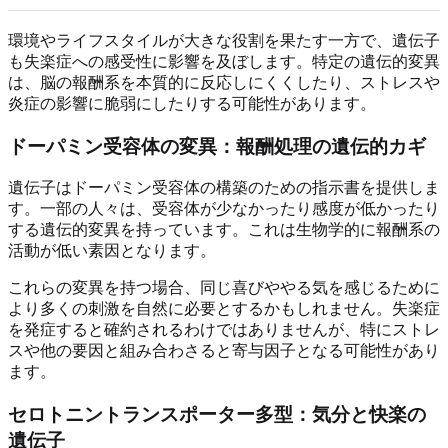
環境やライフスタイルが大きな役割を果たす一方で、遺伝子
も失楽症への感受性に影響を及ぼします。特定の遺伝的変異
は、脳の報酬系を本質的に反応しにくくしたり、ストレスや
炎症の影響に脆弱にしたりする可能性があります。
ドーパミン受容体の変異：報酬処理の遺伝的カギ
遺伝子はドーパミン受容体の構築のための指示書を提供しま
す。一部の人々は、受容体が少なかったり感度が低かったり
する遺伝的変異を持っています。これは生物学的に報酬系の
活動が低い素因となります。
これらの変異を持つ場合、同じ喜びややる気を感じるために
より多くの刺激を自然に必要とするかもしれません。失楽症
を発症すると確約されるわけではありませんが、特にストレ
スや他の要因と組み合わさると寄与因子となる可能性があり
ます。
セロトニントランスポーター多型：気分と快楽の
遺伝子