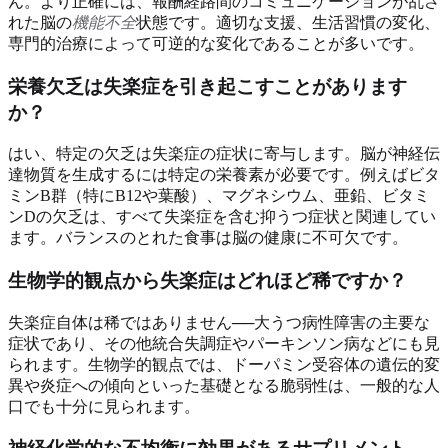
ん。より正確には、報酬経路間のコミュニケーションが乱さ
れた脳の
機能不全
状態です。適切な支援、生活習慣の変化、
専門的治療によって可逆的な変化であることが多いです。
栄養欠乏は失楽症を引き起こすことがあります
か？
はい、特定の欠乏は失楽症の症状に寄与します。脳が神経伝
達物質を生成するには特定の栄養素が必要です。例えばビタ
ミンB群（特にB12や葉酸）、マグネシウム、亜鉛、ビタミ
ンDの欠乏は、すべて失楽症を含む抑うつ症状と関連してい
ます。バランスのとれた食事は脳の健康に不可欠です。
生物学的観点から失楽症はどれほど稀ですか？
失楽症自体は稀ではありません──大うつ病性障害の主要な
症状であり、その他統合失調症やパーキンソン病などにも見
られます。生物学的観点では、ドーパミン受容体の遺伝的変
異や炎症への傾向といった基礎となる脆弱性は、一般的な人
口でも十分に見られます。