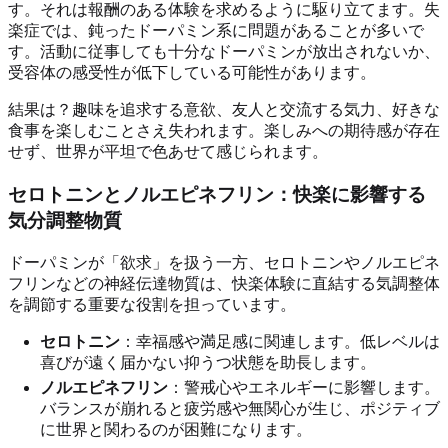
す。それは報酬のある体験を求めるように駆り立てます。失
楽症では、鈍ったドーパミン系に問題があることが多いで
す。活動に従事しても十分なドーパミンが放出されないか、
受容体の感受性が低下している可能性があります。
結果は？趣味を追求する意欲、友人と交流する気力、好きな
食事を楽しむことさえ失われます。楽しみへの期待感が存在
せず、世界が平坦で色あせて感じられます。
セロトニンとノルエピネフリン：快楽に影響する
気分調整物質
ドーパミンが「欲求」を扱う一方、セロトニンやノルエピネ
フリンなどの神経伝達物質は、快楽体験に直結する気調整体
を調節する重要な役割を担っています。
セロトニン
：幸福感や満足感に関連します。低レベルは
喜びが遠く届かない抑うつ状態を助長します。
ノルエピネフリン
：警戒心やエネルギーに影響します。
バランスが崩れると疲労感や無関心が生じ、ポジティブ
に世界と関わるのが困難になります。