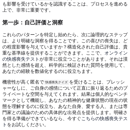
も影響を受けているかを認識することは、プロセスを進める
上で、非常に重要です。
第一歩：自己評価と洞察
これらのパターンを特定し始めたら、次に論理的なステップ
は、より明確な洞察を得ることです。この喜びの喪失は、ど
の程度影響を与えていますか？構造化された自己評価は、貴
重な基準線を提供することができます。ここで、
オンライン
の快感喪失テスト
が非常に役立つことがあります。それは漠
然とした感情を超え、科学的に検証された質問を使用して、
あなたの経験を数値化するのに役立ちます。
機密性が高く匿名で
を受けることは、プレッシ
快感喪失クイズ
ャーなしに、ご自身の感情について正直に振り返るためのプ
ライベートな空間を与えてくれます。結果は個人的なベンチ
マークとして機能し、あなたの精神的な健康状態の現在の状
態を理解するのに役立ち、あなた自身、愛する人、または専
門家との議論のための具体的な出発点を提供します。明確さ
を得る準備ができているなら、今すぐ
こちらの快感喪失テス
ト
をお試しください。