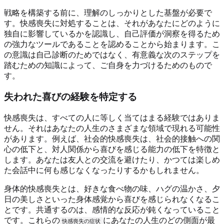
戦略を構築する前に、理解のしっかりとした基盤が必要で
す。快感喪失に対処することは、それがあなたにどのように
独自に影響しているかを認識し、自己評価が洞察を得るため
の強力なツールであることを認めることから始まります。こ
の意識は自己診断のためではなく、有意義な次のステップを
踏むための知識によって、ご自身を力づけるためのもので
す。
失われた喜びの経験を特定する
快感喪失は、すべての人に等しく当てはまる経験ではありま
せん。それはあなたの人生のさまざまな領域で現れる可能性
があります。例えば、社会的快感喪失は、社会的接触への関
心の低下と、対人関係から喜びを感じる能力の低下を特徴と
します。あなたは友人との交流を避けたり、かつては楽しめ
た会話中に何も感じなくなったりするかもしれません。
身体的快感喪失とは、好きな食べ物の味、ハグの温かさ、夕
日の美しさといった身体感覚から喜びを感じられなくなるこ
とです。共通するのは、感情的な反応が鈍くなっていること
です。これらの
にあなたの人生のどの側面が最
快感喪失の症状