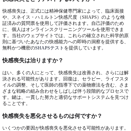
快感喪失は、正式には精神保健専門家によって、臨床面接
や、スネイス・ハミルトン快感尺度（SHAPS）のような検
証済みの質問票を使用して評価されます。自己評価のため
に、個人はオンラインスクリーニングツールを使用できま
す。当社のウェブサイトでは、これらの確立された科学的原
則に基づいたあなたの快感能力への即時の洞察を提供する、
無料かつ機密の
SHAPSテスト
を提供しています。
快感喪失は治りますか？
はい、多くの人にとって、快感喪失は改善され、さらには解
決される可能性があります。回復は、セラピー、ライフスタ
イルの調整、そして医師の指導下での薬物療法を含む、さま
ざまな戦略の組み合わせをしばしば伴う段階的なプロセスで
す。鍵は、一貫した努力と適切なサポートシステムを見つけ
ることです。
快感喪失を悪化させるものは何ですか？
いくつかの要因が快感喪失を悪化させる可能性があります。