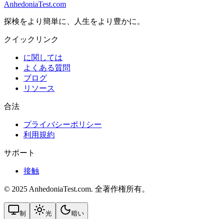
AnhedoniaTest.com
探検をより簡単に、人生をより豊かに。
クイックリンク
に関しては
よくある質問
ブログ
リソース
合法
プライバシーポリシー
利用規約
サポート
接触
© 2025 AnhedoniaTest.com. 全著作権所有。
制
光
暗い