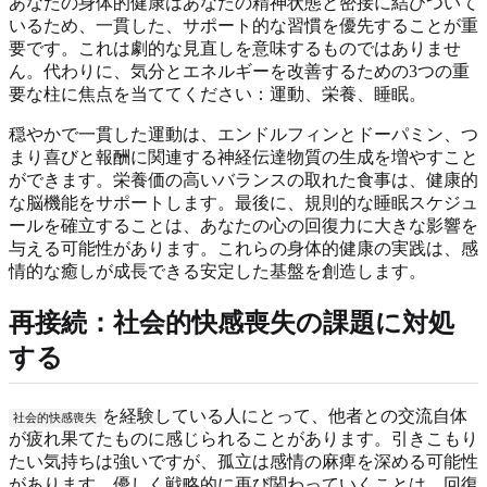
あなたの身体的健康はあなたの精神状態と密接に結びついて
いるため、一貫した、サポート的な習慣を優先することが重
要です。これは劇的な見直しを意味するものではありませ
ん。代わりに、気分とエネルギーを改善するための3つの重
要な柱に焦点を当ててください：運動、栄養、睡眠。
穏やかで一貫した運動は、エンドルフィンとドーパミン、つ
まり喜びと報酬に関連する神経伝達物質の生成を増やすこと
ができます。栄養価の高いバランスの取れた食事は、健康的
な脳機能をサポートします。最後に、規則的な睡眠スケジュ
ールを確立することは、あなたの心の回復力に大きな影響を
与える可能性があります。これらの身体的健康の実践は、感
情的な癒しが成長できる安定した基盤を創造します。
再接続：社会的快感喪失の課題に対処
する
を経験している人にとって、他者との交流自体
社会的快感喪失
が疲れ果てたものに感じられることがあります。引きこもり
たい気持ちは強いですが、孤立は感情の麻痺を深める可能性
があります。優しく戦略的に再び関わっていくことは、回復