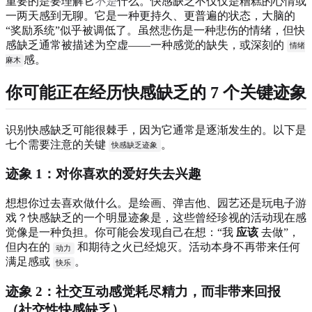
重要的是要理解它
不是
什么。快感缺乏不仅仅是糟糕的心情或
一两天感到无聊。它是一种更持久、更普遍的状态，大脑的
“奖励系统”似乎被调低了。虽然悲伤是一种悲伤的情绪，但快
感缺乏通常被描述为空虚——一种感觉的缺失，或深刻的
情绪
感。
麻木
你可能正在经历快感缺乏的 7 个关键迹象
识别快感缺乏可能很棘手，因为它通常是逐渐发生的。以下是
七个需要注意的关键
。
快感缺乏迹象
迹象 1：对你喜欢的爱好失去兴趣
想想你过去喜欢做什么。是绘画、弹吉他、园艺还是玩电子游
戏？快感缺乏的一个明显迹象是，这些曾经珍视的活动现在感
觉像是一种负担。你可能会发现自己在想：“我
应该
去做”，
但内在的
和期待之火已经熄灭。活动本身不再带来任何
动力
满足感或
。
快乐
迹象 2：社交互动感觉耗尽精力，而非带来回报
（社交性快感缺乏）