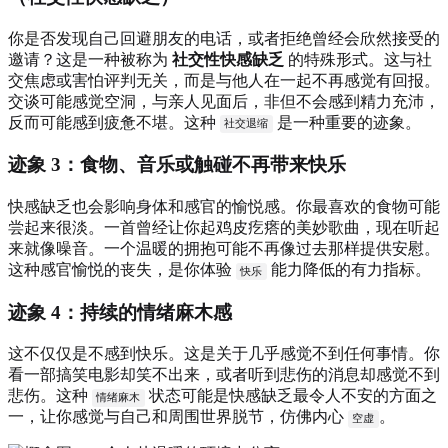
你是否发现自己回避朋友的电话，或者拒绝曾经会欣然接受的
邀请？这是一种被称为
社交性快感缺乏
的特殊形式。这与社
交焦虑或害怕评判无关，而是与他人在一起不再感觉有回报。
交谈可能感觉空洞，与亲人见面后，非但不会感到精力充沛，
反而可能感到疲惫不堪。这种
是一种重要的迹象。
社交退缩
迹象 3：食物、音乐或触碰不再带来快乐
快感缺乏也会影响身体和感官的愉悦感。你最喜欢的食物可能
尝起来很淡。一首曾经让你起鸡皮疙瘩的美妙歌曲，现在听起
来就像噪音。一个温暖的拥抱可能不再像过去那样提供安慰。
这种感官愉悦的丧失，是你体验
能力降低的有力指标。
快乐
迹象 4：持续的情绪麻木感
这不仅仅是不感到快乐。这是关于几乎感觉不到任何事情。你
看一部搞笑电影却笑不出来，或者听到悲伤的消息却感觉不到
悲伤。这种
状态可能是快感缺乏最令人不安的方面之
情绪麻木
一，让你感觉与自己和周围世界脱节，仿佛内心
。
空虚