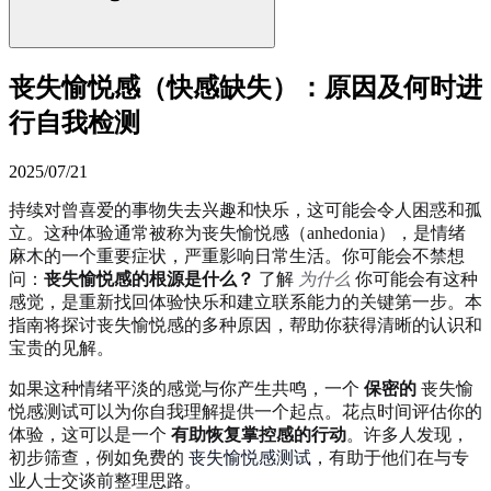
丧失愉悦感（快感缺失）：原因及何时进
行自我检测
2025/07/21
持续对曾喜爱的事物失去兴趣和快乐，这可能会令人困惑和孤
立。这种体验通常被称为丧失愉悦感（anhedonia），是情绪
麻木的一个重要症状，严重影响日常生活。你可能会不禁想
问：
丧失愉悦感的根源是什么？
了解
为什么
你可能会有这种
感觉，是重新找回体验快乐和建立联系能力的关键第一步。本
指南将探讨丧失愉悦感的多种原因，帮助你获得清晰的认识和
宝贵的见解。
如果这种情绪平淡的感觉与你产生共鸣，一个
保密的
丧失愉
悦感测试可以为你自我理解提供一个起点。花点时间评估你的
体验，这可以是一个
有助恢复掌控感的行动
。许多人发现，
初步筛查，例如免费的
丧失愉悦感测试
，有助于他们在与专
业人士交谈前整理思路。