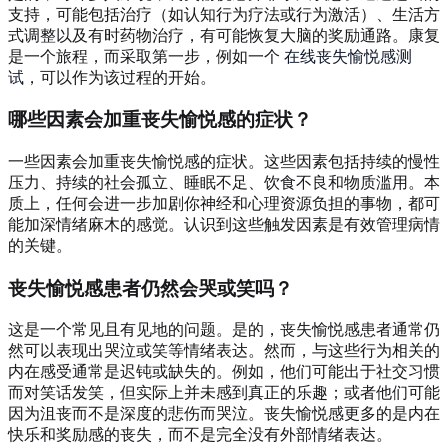
支持，可能包括治疗（如认知行为疗法或行为激活）、生活方
式调整以及有时药物治疗，有可能恢复大脑的奖励通路。康复
是一个旅程，而采取第一步，例如一个
在线丧失愉悦感测
试
，可以作为该过程的开始。
哪些因素会加重丧失愉悦感的症状？
一些因素会加重丧失愉悦感的症状。这些因素包括持续的慢性
压力、持续的社会孤立、睡眠不足、饮食不良和物质滥用。本
质上，任何会进一步加剧你神经和心理资源负担的事物，都可
能加深情绪麻木的感觉。认识到这些触发因素是有效管理病情
的关键。
丧失愉悦感患者仍然会哭或笑吗？
这是一个常见且有见地的问题。是的，丧失愉悦感患者通常仍
然可以表现出哭泣或笑等情绪表达。然而，与这些行为相关的
内在感受通常是迟钝或缺失的。例如，他们可能出于社交习惯
而对笑话发笑，但实际上并未感到真正的乐趣；或者他们可能
因为沮丧而不是深度的悲伤而哭泣。丧失愉悦感更多的是内在
快乐和奖励感的丧失，而不是完全没有外部情绪表达。