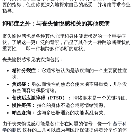
要的指标，促使你更深入地探索自己的感受，并考虑寻求专业
指导。
抑郁症之外：与丧失愉悦感相关的其他疾病
丧失愉悦感也是各种其他心理和身体健康状况的一个重要症
状。了解这一更广泛的背景，凸显了其作为一种跨诊断症状的
重要性——即一种横跨多种诊断的症状。
丧失愉悦感常见的疾病包括：
精神分裂症：
它通常被认为是该疾病的一个主要阴性症
状。
焦虑症：
强烈而慢性的焦虑会使大脑不堪重负，几乎没
有空间容纳积极情绪。
创伤后应激障碍（PTSD）：
情绪麻木是一个关键特征。
慢性疼痛：
持久的身体不适会耗尽情绪资源。
帕金森病：
这与多巴胺通路的功能紊乱有关。
由于丧失愉悦感可能是各种潜在问题的信号，像一个
基于科
学的测试
这样的工具可以成为与医疗保健提供者分享你的体