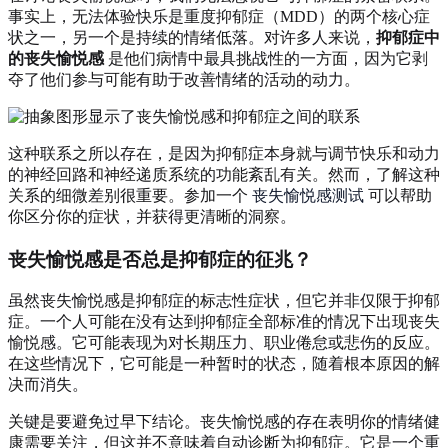
事实上，无法体验快乐是重度抑郁症（MDD）的两个核心症
状之一，另一个是持续的情绪低落。对许多人来说，
抑郁症中
的丧失愉悦感
是他们病情中最具挑战性的一方面，因为它剥
夺了他们参与可能有助于改善情绪的活动的动力。
这种联系之所以存在，是因为抑郁症本身就与调节快乐和动力
的神经回路和神经递质系统的功能紊乱有关。然而，了解这种
关系的细微差别很重要。参加一个
丧失愉悦感测试
可以帮助
你区分你的症状，并获得更清晰的洞察。
丧失愉悦感是否总是抑郁症的征兆？
虽然丧失愉悦感是抑郁症的标志性症状，但它并非仅限于抑郁
症。一个人可能在没有达到抑郁症全部标准的情况下出现丧失
愉悦感。它可能表现为对长期压力、职业倦怠或悲伤的反应。
在这些情况下，它可能是一种暂时的状态，随着根本原因的解
决而消失。
关键是要避免过早下结论。丧失愉悦感的存在表明你的情绪健
康需要关注，但这并不意味着自动诊断为抑郁症。它是一个重