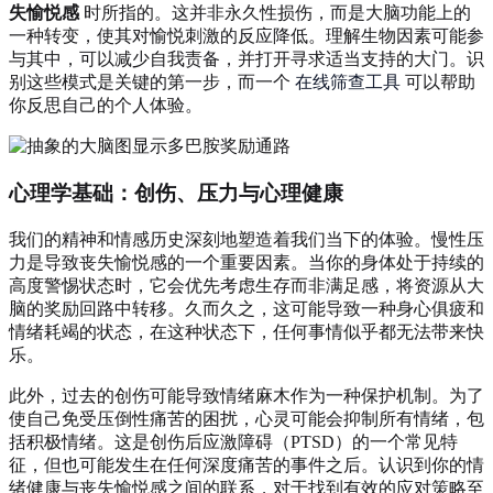
失愉悦感
时所指的。这并非永久性损伤，而是大脑功能上的
一种转变，使其对愉悦刺激的反应降低。理解生物因素可能参
与其中，可以减少自我责备，并打开寻求适当支持的大门。识
别这些模式是关键的第一步，而一个
在线筛查工具
可以帮助
你反思自己的个人体验。
心理学基础：创伤、压力与心理健康
我们的精神和情感历史深刻地塑造着我们当下的体验。慢性压
力是导致丧失愉悦感的一个重要因素。当你的身体处于持续的
高度警惕状态时，它会优先考虑生存而非满足感，将资源从大
脑的奖励回路中转移。久而久之，这可能导致一种身心俱疲和
情绪耗竭的状态，在这种状态下，任何事情似乎都无法带来快
乐。
此外，过去的创伤可能导致情绪麻木作为一种保护机制。为了
使自己免受压倒性痛苦的困扰，心灵可能会抑制所有情绪，包
括积极情绪。这是创伤后应激障碍（PTSD）的一个常见特
征，但也可能发生在任何深度痛苦的事件之后。认识到你的情
绪健康与丧失愉悦感之间的联系，对于找到有效的应对策略至