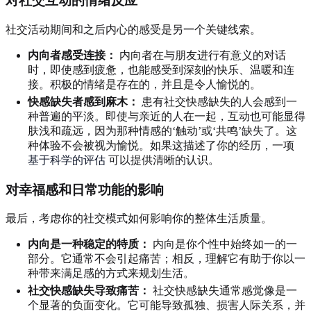
对社交互动的情绪反应
社交活动期间和之后内心的感受是另一个关键线索。
内向者感受连接：
内向者在与朋友进行有意义的对话
时，即使感到疲惫，也能感受到深刻的快乐、温暖和连
接。积极的情绪是存在的，并且是令人愉悦的。
快感缺失者感到麻木：
患有社交快感缺失的人会感到一
种普遍的平淡。即使与亲近的人在一起，互动也可能显得
肤浅和疏远，因为那种情感的‘触动’或‘共鸣’缺失了。这
种体验不会被视为愉悦。如果这描述了你的经历，一项
基于科学的评估
可以提供清晰的认识。
对幸福感和日常功能的影响
最后，考虑你的社交模式如何影响你的整体生活质量。
内向是一种稳定的特质：
内向是你个性中始终如一的一
部分。它通常不会引起痛苦；相反，理解它有助于你以一
种带来满足感的方式来规划生活。
社交快感缺失导致痛苦：
社交快感缺失通常感觉像是一
个显著的负面变化。它可能导致孤独、损害人际关系，并