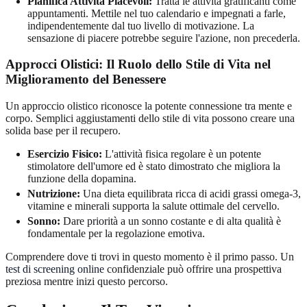
Pianifica Attività Piacevoli:
Tratta le attività gratificanti come
appuntamenti. Mettile nel tuo calendario e impegnati a farle,
indipendentemente dal tuo livello di motivazione. La
sensazione di piacere potrebbe seguire l'azione, non precederla.
Approcci Olistici: Il Ruolo dello Stile di Vita nel
Miglioramento del Benessere
Un approccio olistico riconosce la potente connessione tra mente e
corpo. Semplici aggiustamenti dello stile di vita possono creare una
solida base per il recupero.
Esercizio Fisico:
L'attività fisica regolare è un potente
stimolatore dell'umore ed è stato dimostrato che migliora la
funzione della dopamina.
Nutrizione:
Una dieta equilibrata ricca di acidi grassi omega-3,
vitamine e minerali supporta la salute ottimale del cervello.
Sonno:
Dare priorità a un sonno costante e di alta qualità è
fondamentale per la regolazione emotiva.
Comprendere dove ti trovi in questo momento è il primo passo. Un
test di screening online
confidenziale può offrire una prospettiva
preziosa mentre inizi questo percorso.