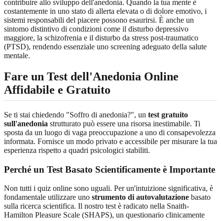
contribuire allo sviluppo dell'anedonia. Quando la tua mente è
costantemente in uno stato di allerta elevata o di dolore emotivo, i
sistemi responsabili del piacere possono esaurirsi. È anche un
sintomo distintivo di condizioni come il disturbo depressivo
maggiore, la schizofrenia e il disturbo da stress post-traumatico
(PTSD), rendendo essenziale uno screening adeguato della salute
mentale.
Fare un Test dell'Anedonia Online
Affidabile e Gratuito
Se ti stai chiedendo "Soffro di anedonia?", un
test gratuito
sull'anedonia
strutturato può essere una risorsa inestimabile. Ti
sposta da un luogo di vaga preoccupazione a uno di consapevolezza
informata. Fornisce un modo privato e accessibile per misurare la tua
esperienza rispetto a quadri psicologici stabiliti.
Perché un Test Basato Scientificamente è Importante
Non tutti i quiz online sono uguali. Per un'intuizione significativa, è
fondamentale utilizzare uno
strumento di autovalutazione
basato
sulla ricerca scientifica. Il nostro test è radicato nella Snaith-
Hamilton Pleasure Scale (SHAPS), un questionario clinicamente