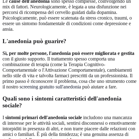
Le
cause dell'anedonia
sono spesso complesse, coinvolgendo un
mix di fattori. Neurologicamente, è legata a una disfunzione nei
percorsi di ricompensa del cervello guidati dalla dopamina.
Psicologicamente, può essere scatenata da stress cronico, traumi, o
essere un sintomo fondamentale di condizioni come depressione e
ansia.
L'anedonia può guarire?
Sì, per molte persone, l'anedonia può essere migliorata e gestita
con il giusto supporto. Il trattamento spesso comporta una
combinazione di terapia (come la Terapia Cognitivo-
Comportamentale o l'Attivazione Comportamentale), cambiamenti
nello stile di vita e talvolta farmaci prescritti da un professionista. Il
primo passo è riconoscere il problema, cosa che uno strumento come
il nostro
screening gratuito sull'anedonia
può aiutare a fare.
Quali sono i sintomi caratteristici dell'anedonia
sociale?
I
sintomi primari dell'anedonia sociale
includono una mancanza
di interesse per le attività sociali, sentirsi disconnessi o emotivamente
intorpiditi in presenza di altri, e non trarre piacere dalle relazioni con
amici o familiari. È più della timidezza; è una genuina assenza di