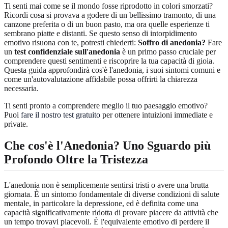
Ti senti mai come se il mondo fosse riprodotto in colori smorzati?
Ricordi cosa si provava a godere di un bellissimo tramonto, di una
canzone preferita o di un buon pasto, ma ora quelle esperienze ti
sembrano piatte e distanti. Se questo senso di intorpidimento
emotivo risuona con te, potresti chiederti:
Soffro di anedonia?
Fare
un
test confidenziale sull'anedonia
è un primo passo cruciale per
comprendere questi sentimenti e riscoprire la tua capacità di gioia.
Questa guida approfondirà cos'è l'anedonia, i suoi sintomi comuni e
come un'autovalutazione affidabile possa offrirti la chiarezza
necessaria.
Ti senti pronto a comprendere meglio il tuo paesaggio emotivo?
Puoi
fare il nostro test gratuito
per ottenere intuizioni immediate e
private.
Che cos'è l'Anedonia?
Uno Sguardo più
Profondo Oltre la Tristezza
L'anedonia non è semplicemente sentirsi tristi o avere una brutta
giornata. È un sintomo fondamentale di diverse condizioni di salute
mentale, in particolare la depressione, ed è definita come una
capacità significativamente ridotta di provare piacere da attività che
un tempo trovavi piacevoli. È l'equivalente emotivo di perdere il