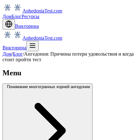
AnhedoniaTest.com
Дом
Блог
Ресурсы
Викторина
AnhedoniaTest.com
Викторина
Дом
/
Блог
/
Ангедония: Причины потери удовольствия и когда
стоит пройти тест
Menu
Понимание многогранных корней ангедонии