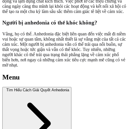
động và lạm dụng chất kích thích. Việc phớt lờ các triệu chứng và
càng ngày càng thu mình lại khỏi các hoạt động và kết nối xã hội có
thể tạo ra một chu kỳ làm sâu sắc thêm cảm giác tê liệt về cảm xúc.
Người bị anhedonia có thể khóc không?
Vâng, họ có thể. Anhedonia đặc biệt liên quan đến việc mất đi niềm
vui hoặc sự quan tâm, không nhất thiết là sự vắng mặt của tất cả các
cảm xúc. Một người bị anhedonia vẫn có thể trải qua nỗi buồn, sự
thất vọng hoặc tức giận và vẫn có thể khóc. Tuy nhiên, những
người khác có thể trải qua trạng thái phẳng lặng về cảm xúc phổ
biến hơn, nơi ngay cả những cảm xúc tiêu cực mạnh mẽ cũng có vẻ
mờ nhạt.
Menu
Tìm Hiểu Cách Giải Quyết Anhedonia