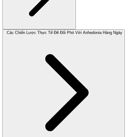
Các Chiến Lược Thực Tế Để Đối Phó Với Anhedonia Hàng Ngày