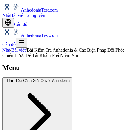
AnhedoniaTest.com
Nhà
Bài viết
Tài nguyên
Câu đố
AnhedoniaTest.com
Câu đố
Nhà
/
Bài viết
/
Bài Kiểm Tra Anhedonia & Các Biện Pháp Đối Phó:
Chiến Lược Để Tái Khám Phá Niềm Vui
Menu
Tìm Hiểu Cách Giải Quyết Anhedonia