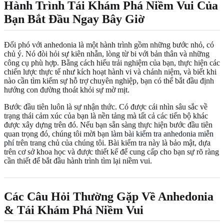
Hành Trình Tái Khám Phá Niềm Vui Của
Bạn Bắt Đầu Ngay Bây Giờ
Đối phó với anhedonia là một hành trình gồm những bước nhỏ, có
chủ ý. Nó đòi hỏi sự kiên nhẫn, lòng từ bi với bản thân và những
công cụ phù hợp. Bằng cách hiểu trải nghiệm của bạn, thực hiện các
chiến lược thực tế như kích hoạt hành vi và chánh niệm, và biết khi
nào cần tìm kiếm sự hỗ trợ chuyên nghiệp, bạn có thể bắt đầu định
hướng con đường thoát khỏi sự mờ mịt.
Bước đầu tiên luôn là sự nhận thức. Có được cái nhìn sâu sắc về
trạng thái cảm xúc của bạn là nền tảng mà tất cả các tiến bộ khác
được xây dựng trên đó. Nếu bạn sẵn sàng thực hiện bước đầu tiên
quan trọng đó, chúng tôi mời bạn
làm bài kiểm tra anhedonia miễn
phí
trên trang chủ của chúng tôi. Bài kiểm tra này là bảo mật, dựa
trên cơ sở khoa học và được thiết kế để cung cấp cho bạn sự rõ ràng
cần thiết để bắt đầu hành trình tìm lại niềm vui.
Các Câu Hỏi Thường Gặp Về Anhedonia
& Tái Khám Phá Niềm Vui