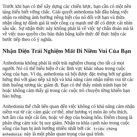
Trước khi bạn có thể xây dựng các chiến lược, bạn cần có một nền
tảng hiểu biết vững chắc. Giải quyết anhedonia bắt đầu bằng việc
nhận ra những ảnh hưởng riêng biệt của nó đối với bạn và thừa
nhận rằng tự đánh giá là một công cụ mạnh mẽ để có được cái nhìn
sâu sắc. Sự nhận thức này không phải là về việc tự chẩn đoán mà là
về việc trao quyền cho bản thân bằng kiến thức để thực hiện các
bước tiếp theo có ý nghĩa.
Nhận Diện Trải Nghiệm Mất Đi Niềm Vui Của Bạn
Anhedonia không phải là một trải nghiệm chung cho tất cả mọi
người. Nó có thể biểu hiện ở các lĩnh vực khác nhau trong cuộc
sống của bạn. Ví dụ, anhedonia xã hội được đặc trưng bởi sự giảm
hứng thú với giao tiếp xã hội và khả năng cảm nhận niềm vui từ các
tình huống tương tác giảm đi. Bạn có thể thấy mình tránh bạn bè
hoặc không cảm thấy gì trong các cuộc trò chuyện từng khiến bạn
hào hứng.
Anhedonia thể chất liên quan đến việc không có khả năng cảm nhận
niềm vui từ các cảm giác cơ thể, như hương vị món ăn yêu thích,
hơi ấm của một cái ôm, hoặc vẻ đẹp của hoàng hôn. Điểm chung là
phản ứng cảm xúc bị suy giảm. Nhận ra khía cạnh nào trong cuộc
sống của bạn bị ảnh hưởng nhiều nhất bởi các
triệu chứng
này là một phần quan trọng của quá trình.
anhedonia