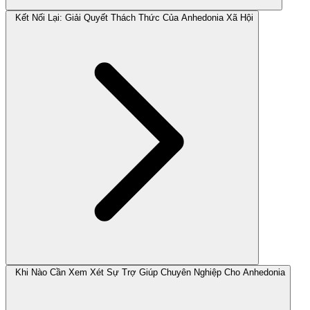
Kết Nối Lại: Giải Quyết Thách Thức Của Anhedonia Xã Hội
Khi Nào Cần Xem Xét Sự Trợ Giúp Chuyên Nghiệp Cho Anhedonia