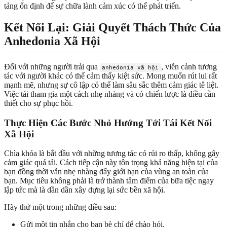
tảng ổn định để sự chữa lành cảm xúc có thể phát triển.
Kết Nối Lại: Giải Quyết Thách Thức Của
Anhedonia Xã Hội
Đối với những người trải qua
, viễn cảnh tương
anhedonia xã hội
tác với người khác có thể cảm thấy kiệt sức. Mong muốn rút lui rất
mạnh mẽ, nhưng sự cô lập có thể làm sâu sắc thêm cảm giác tê liệt.
Việc tái tham gia một cách nhẹ nhàng và có chiến lược là điều cần
thiết cho sự phục hồi.
Thực Hiện Các Bước Nhỏ Hướng Tới Tái Kết Nối
Xã Hội
Chìa khóa là bắt đầu với những tương tác có rủi ro thấp, không gây
cảm giác quá tải. Cách tiếp cận này tôn trọng khả năng hiện tại của
bạn đồng thời vẫn nhẹ nhàng đẩy giới hạn của vùng an toàn của
bạn. Mục tiêu không phải là trở thành tâm điểm của bữa tiệc ngay
lập tức mà là dần dần xây dựng lại sức bền xã hội.
Hãy thử một trong những điều sau:
Gửi một tin nhắn cho bạn bè chỉ để chào hỏi.