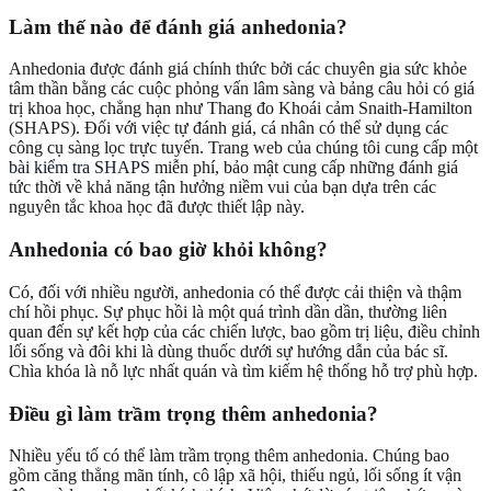
Làm thế nào để đánh giá anhedonia?
Anhedonia được đánh giá chính thức bởi các chuyên gia sức khỏe
tâm thần bằng các cuộc phỏng vấn lâm sàng và bảng câu hỏi có giá
trị khoa học, chẳng hạn như Thang đo Khoái cảm Snaith-Hamilton
(SHAPS). Đối với việc tự đánh giá, cá nhân có thể sử dụng các
công cụ sàng lọc trực tuyến. Trang web của chúng tôi cung cấp một
bài kiểm tra SHAPS
miễn phí, bảo mật cung cấp những đánh giá
tức thời về khả năng tận hưởng niềm vui của bạn dựa trên các
nguyên tắc khoa học đã được thiết lập này.
Anhedonia có bao giờ khỏi không?
Có, đối với nhiều người, anhedonia có thể được cải thiện và thậm
chí hồi phục. Sự phục hồi là một quá trình dần dần, thường liên
quan đến sự kết hợp của các chiến lược, bao gồm trị liệu, điều chỉnh
lối sống và đôi khi là dùng thuốc dưới sự hướng dẫn của bác sĩ.
Chìa khóa là nỗ lực nhất quán và tìm kiếm hệ thống hỗ trợ phù hợp.
Điều gì làm trầm trọng thêm anhedonia?
Nhiều yếu tố có thể làm trầm trọng thêm anhedonia. Chúng bao
gồm căng thẳng mãn tính, cô lập xã hội, thiếu ngủ, lối sống ít vận