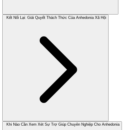
Kết Nối Lại: Giải Quyết Thách Thức Của Anhedonia Xã Hội
Khi Nào Cần Xem Xét Sự Trợ Giúp Chuyên Nghiệp Cho Anhedonia