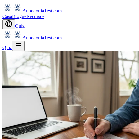
AnhedoniaTest.com
Casa
Blogue
Recursos
Quiz
AnhedoniaTest.com
Quiz