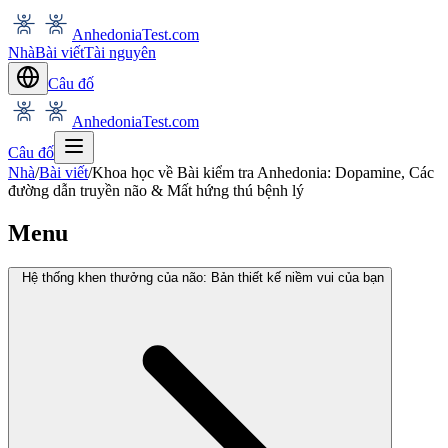
AnhedoniaTest.com
Nhà
Bài viết
Tài nguyên
Câu đố
AnhedoniaTest.com
Câu đố
Nhà
/
Bài viết
/
Khoa học về Bài kiểm tra Anhedonia: Dopamine, Các
đường dẫn truyền não & Mất hứng thú bệnh lý
Menu
Hệ thống khen thưởng của não: Bản thiết kế niềm vui của bạn