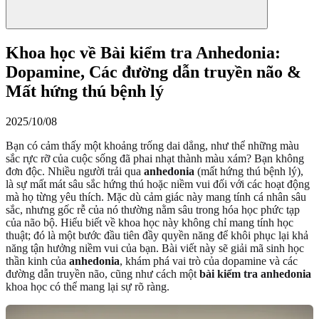
Khoa học về Bài kiểm tra Anhedonia:
Dopamine, Các đường dẫn truyền não &
Mất hứng thú bệnh lý
2025/10/08
Bạn có cảm thấy một khoảng trống dai dẳng, như thể những màu
sắc rực rỡ của cuộc sống đã phai nhạt thành màu xám? Bạn không
đơn độc. Nhiều người trải qua
anhedonia
(mất hứng thú bệnh lý),
là sự mất mát sâu sắc hứng thú hoặc niềm vui đối với các hoạt động
mà họ từng yêu thích. Mặc dù cảm giác này mang tính cá nhân sâu
sắc, nhưng gốc rễ của nó thường nằm sâu trong hóa học phức tạp
của não bộ. Hiểu biết về khoa học này không chỉ mang tính học
thuật; đó là một bước đầu tiên đầy quyền năng để khôi phục lại khả
năng tận hưởng niềm vui của bạn. Bài viết này sẽ giải mã sinh học
thần kinh của
anhedonia
, khám phá vai trò của dopamine và các
đường dẫn truyền não, cũng như cách một
bài kiểm tra anhedonia
khoa học có thể mang lại sự rõ ràng.