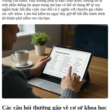
chứng của mình. Đây không phải là một chẩn đoán, nhưng đó là
một phần thông tin quan trọng mà bạn có thể sử dụng để tự suy
ngẫm hoặc bắt đầu cuộc trao đổi có ý nghĩa với chuyên gia chăm
sóc sức khỏe.
Làm bài kiểm tra
ngay bây giờ để bắt đầu hành trình
tái khám phá niềm vui của bạn.
Các câu hỏi thường gặp về cơ sở khoa học