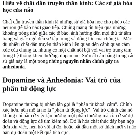
Hiểu về chất dẫn truyền thần kinh: Các sứ giả hóa
học của não
Chất dẫn truyền thần kinh là những sứ giả hóa học cho phép các
neuron (tế bào não) giao tiếp. Chúng mang tín hiệu qua những
khoảng trống nhỏ giữa các tế bào, ảnh hưởng đến mọi thứ từ tâm
trạng và giấc ngủ đến sự tập trung và động lực của chúng ta. Mặc
dù nhiều chất dẫn truyền thần kinh liên quan đến cảnh quan cảm
xúc của chúng ta, nhưng có một chất nổi bật với vai trò trung tâm
trong hệ thống khen thưởng: dopamine. Sự mất cân bằng trong các
sứ giả này là một trong những
nguyên nhân chính gây ra
anhedonia
.
Dopamine và Anhedonia: Vai trò của
phân tử động lực
Dopamine thường bị nhầm lẫn gọi là "phân tử khoái cảm". Chính
xác hơn, nên mô tả nó là "phân tử động lực". Vai trò chính của nó
không chỉ nằm ở việc tận hưởng một phần thưởng mà còn ở sự dự
đoán và động lực để tìm kiếm nó. Đó là hóa chất thúc đẩy bạn nộp
đơn xin việc, hẹn hò với ai đó, hoặc bắt đầu một sở thích mới vì não
bạn dự đoán một kết quả tích cực.