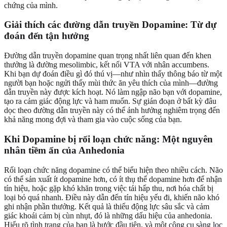
chứng của mình.
Giải thích các đường dẫn truyền Dopamine: Từ dự
đoán đến tận hưởng
Đường dẫn truyền dopamine quan trọng nhất liên quan đến khen
thưởng là đường mesolimbic, kết nối VTA với nhân accumbens.
Khi bạn dự đoán điều gì đó thú vị—như nhìn thấy thông báo từ một
người bạn hoặc ngửi thấy mùi thức ăn yêu thích của mình—đường
dẫn truyền này được kích hoạt. Nó làm ngập não bạn với dopamine,
tạo ra cảm giác động lực và ham muốn. Sự gián đoạn ở bất kỳ đâu
dọc theo đường dẫn truyền này có thể ảnh hưởng nghiêm trọng đến
khả năng mong đợi và tham gia vào cuộc sống của bạn.
Khi Dopamine bị rối loạn chức năng: Một nguyên
nhân tiềm ẩn của Anhedonia
Rối loạn chức năng dopamine có thể biểu hiện theo nhiều cách. Não
có thể sản xuất ít dopamine hơn, có ít thụ thể dopamine hơn để nhận
tín hiệu, hoặc gặp khó khăn trong việc tái hấp thu, nơi hóa chất bị
loại bỏ quá nhanh. Điều này dẫn đến tín hiệu yếu đi, khiến não khó
ghi nhận phần thưởng. Kết quả là thiếu động lực sâu sắc và cảm
giác khoái cảm bị cùn nhụt, đó là những dấu hiệu của anhedonia.
Hiểu rõ tình trạng của bạn là bước đầu tiên, và một
công cụ sàng lọc