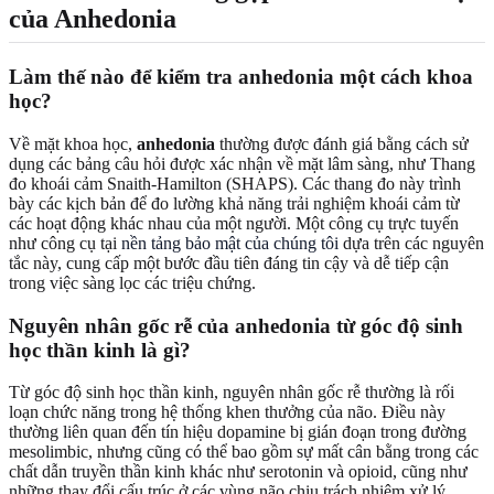
của Anhedonia
Làm thế nào để kiểm tra anhedonia một cách khoa
học?
Về mặt khoa học,
anhedonia
thường được đánh giá bằng cách sử
dụng các bảng câu hỏi được xác nhận về mặt lâm sàng, như Thang
đo khoái cảm Snaith-Hamilton (SHAPS). Các thang đo này trình
bày các kịch bản để đo lường khả năng trải nghiệm khoái cảm từ
các hoạt động khác nhau của một người. Một công cụ trực tuyến
như công cụ tại
nền tảng bảo mật của chúng tôi
dựa trên các nguyên
tắc này, cung cấp một bước đầu tiên đáng tin cậy và dễ tiếp cận
trong việc sàng lọc các triệu chứng.
Nguyên nhân gốc rễ của anhedonia từ góc độ sinh
học thần kinh là gì?
Từ góc độ sinh học thần kinh, nguyên nhân gốc rễ thường là rối
loạn chức năng trong hệ thống khen thưởng của não. Điều này
thường liên quan đến tín hiệu dopamine bị gián đoạn trong đường
mesolimbic, nhưng cũng có thể bao gồm sự mất cân bằng trong các
chất dẫn truyền thần kinh khác như serotonin và opioid, cũng như
những thay đổi cấu trúc ở các vùng não chịu trách nhiệm xử lý