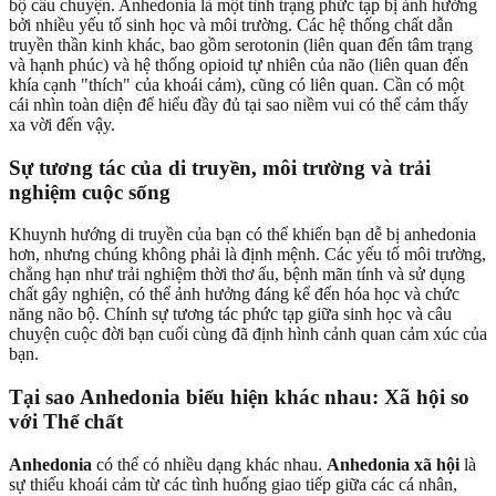
bộ câu chuyện. Anhedonia là một tình trạng phức tạp bị ảnh hưởng
bởi nhiều yếu tố sinh học và môi trường. Các hệ thống chất dẫn
truyền thần kinh khác, bao gồm serotonin (liên quan đến tâm trạng
và hạnh phúc) và hệ thống opioid tự nhiên của não (liên quan đến
khía cạnh "thích" của khoái cảm), cũng có liên quan. Cần có một
cái nhìn toàn diện để hiểu đầy đủ tại sao niềm vui có thể cảm thấy
xa vời đến vậy.
Sự tương tác của di truyền, môi trường và trải
nghiệm cuộc sống
Khuynh hướng di truyền của bạn có thể khiến bạn dễ bị anhedonia
hơn, nhưng chúng không phải là định mệnh. Các yếu tố môi trường,
chẳng hạn như trải nghiệm thời thơ ấu, bệnh mãn tính và sử dụng
chất gây nghiện, có thể ảnh hưởng đáng kể đến hóa học và chức
năng não bộ. Chính sự tương tác phức tạp giữa sinh học và câu
chuyện cuộc đời bạn cuối cùng đã định hình cảnh quan cảm xúc của
bạn.
Tại sao Anhedonia biểu hiện khác nhau: Xã hội so
với Thể chất
Anhedonia
có thể có nhiều dạng khác nhau.
Anhedonia xã hội
là
sự thiếu khoái cảm từ các tình huống giao tiếp giữa các cá nhân,