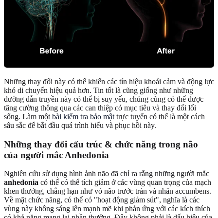
Những thay đổi này có thể khiến các tín hiệu khoái cảm và động lực
khó di chuyển hiệu quả hơn. Tin tốt là cũng giống như những
đường dẫn truyền này có thể bị suy yếu, chúng cũng có thể được
tăng cường thông qua các can thiệp có mục tiêu và thay đổi lối
sống. Làm một
bài kiểm tra bảo mật
trực tuyến có thể là một cách
sâu sắc để bắt đầu quá trình hiểu và phục hồi này.
Những thay đổi cấu trúc & chức năng trong não
của người mắc Anhedonia
Nghiên cứu sử dụng hình ảnh não đã chỉ ra rằng những người mắc
anhedonia
có thể có thể tích giảm ở các vùng quan trọng của mạch
khen thưởng, chẳng hạn như vỏ não trước trán và nhân accumbens.
Về mặt chức năng, có thể có "hoạt động giảm sút", nghĩa là các
vùng này không sáng lên mạnh mẽ khi phản ứng với các kích thích
có khả năng mang lại phần thưởng. Đây không phải là dấu hiệu của