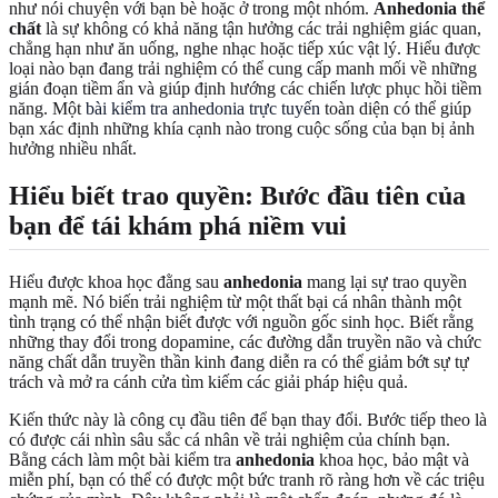
như nói chuyện với bạn bè hoặc ở trong một nhóm.
Anhedonia thể
chất
là sự không có khả năng tận hưởng các trải nghiệm giác quan,
chẳng hạn như ăn uống, nghe nhạc hoặc tiếp xúc vật lý. Hiểu được
loại nào bạn đang trải nghiệm có thể cung cấp manh mối về những
gián đoạn tiềm ẩn và giúp định hướng các chiến lược phục hồi tiềm
năng. Một
bài kiểm tra anhedonia trực tuyến
toàn diện có thể giúp
bạn xác định những khía cạnh nào trong cuộc sống của bạn bị ảnh
hưởng nhiều nhất.
Hiểu biết trao quyền: Bước đầu tiên của
bạn để tái khám phá niềm vui
Hiểu được khoa học đằng sau
anhedonia
mang lại sự trao quyền
mạnh mẽ. Nó biến trải nghiệm từ một thất bại cá nhân thành một
tình trạng có thể nhận biết được với nguồn gốc sinh học. Biết rằng
những thay đổi trong dopamine, các đường dẫn truyền não và chức
năng chất dẫn truyền thần kinh đang diễn ra có thể giảm bớt sự tự
trách và mở ra cánh cửa tìm kiếm các giải pháp hiệu quả.
Kiến thức này là công cụ đầu tiên để bạn thay đổi. Bước tiếp theo là
có được cái nhìn sâu sắc cá nhân về trải nghiệm của chính bạn.
Bằng cách làm một bài kiểm tra
anhedonia
khoa học, bảo mật và
miễn phí, bạn có thể có được một bức tranh rõ ràng hơn về các triệu