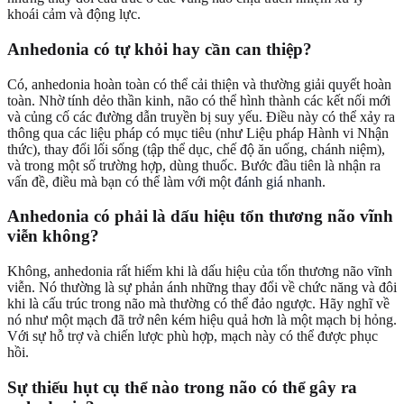
khoái cảm và động lực.
Anhedonia có tự khỏi hay cần can thiệp?
Có, anhedonia hoàn toàn có thể cải thiện và thường giải quyết hoàn
toàn. Nhờ tính dẻo thần kinh, não có thể hình thành các kết nối mới
và củng cố các đường dẫn truyền bị suy yếu. Điều này có thể xảy ra
thông qua các liệu pháp có mục tiêu (như Liệu pháp Hành vi Nhận
thức), thay đổi lối sống (tập thể dục, chế độ ăn uống, chánh niệm),
và trong một số trường hợp, dùng thuốc. Bước đầu tiên là nhận ra
vấn đề, điều mà bạn có thể làm với một
đánh giá nhanh
.
Anhedonia có phải là dấu hiệu tổn thương não vĩnh
viễn không?
Không, anhedonia rất hiếm khi là dấu hiệu của tổn thương não vĩnh
viễn. Nó thường là sự phản ánh những thay đổi về chức năng và đôi
khi là cấu trúc trong não mà thường có thể đảo ngược. Hãy nghĩ về
nó như một mạch đã trở nên kém hiệu quả hơn là một mạch bị hỏng.
Với sự hỗ trợ và chiến lược phù hợp, mạch này có thể được phục
hồi.
Sự thiếu hụt cụ thể nào trong não có thể gây ra