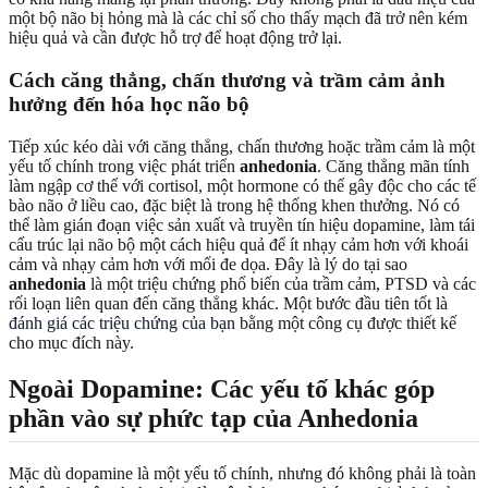
một bộ não bị hỏng mà là các chỉ số cho thấy mạch đã trở nên kém
hiệu quả và cần được hỗ trợ để hoạt động trở lại.
Cách căng thẳng, chấn thương và trầm cảm ảnh
hưởng đến hóa học não bộ
Tiếp xúc kéo dài với căng thẳng, chấn thương hoặc trầm cảm là một
yếu tố chính trong việc phát triển
anhedonia
. Căng thẳng mãn tính
làm ngập cơ thể với cortisol, một hormone có thể gây độc cho các tế
bào não ở liều cao, đặc biệt là trong hệ thống khen thưởng. Nó có
thể làm gián đoạn việc sản xuất và truyền tín hiệu dopamine, làm tái
cấu trúc lại não bộ một cách hiệu quả để ít nhạy cảm hơn với khoái
cảm và nhạy cảm hơn với mối đe dọa. Đây là lý do tại sao
anhedonia
là một triệu chứng phổ biến của trầm cảm, PTSD và các
rối loạn liên quan đến căng thẳng khác. Một bước đầu tiên tốt là
đánh giá các triệu chứng của bạn
bằng một công cụ được thiết kế
cho mục đích này.
Ngoài Dopamine: Các yếu tố khác góp
phần vào sự phức tạp của Anhedonia
Mặc dù dopamine là một yếu tố chính, nhưng đó không phải là toàn