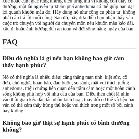
xúc hoặc cảm giác rằng những điều từng thú vị không còn thấy có
thưởng, một
tài nguyên tự khám phá anhedonia
có thể giúp bạn đặt
lời quanh khuôn mẫu đó. Hãy dùng nó như công cụ phản tư, không
phải câu trả lời cuối cùng. Sau đó, hãy đưa điều bạn nhận thấy vào
cuộc trò chuyện với người đủ chuyên môn nếu khuôn mẫu kéo dài,
xấu đi hoặc ảnh hưởng đến an toàn và đời sống hằng ngày của bạn.
FAQ
Điều đó nghĩa là gì nếu bạn không bao giờ cảm
thấy hạnh phúc?
Nó có thể nghĩa là nhiều điều: căng thẳng mạn tính, kiệt sức, cô
đơn, chủ nghĩa hoàn hảo, đau buồn, so sánh, mất vui thích giống
anhedonia, triệu chứng liên quan đến trầm cảm hoặc một hoàn cảnh
sống không phù hợp với nhu cầu của bạn. Điều then chốt là nhìn
vào thời gian kéo dài, tác nhân kích hoạt, thay đổi cơ thể và liệu bạn
vẫn có thể cảm thấy hứng thú hoặc vui thích trong một số bối cảnh
hay không.
Không bao giờ thật sự hạnh phúc có bình thường
không?