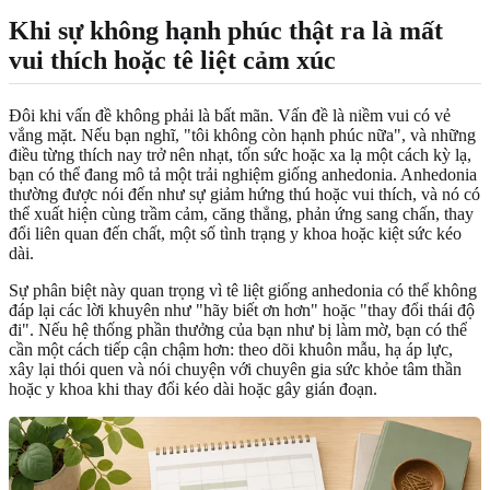
Khi sự không hạnh phúc thật ra là mất
vui thích hoặc tê liệt cảm xúc
Đôi khi vấn đề không phải là bất mãn. Vấn đề là niềm vui có vẻ
vắng mặt. Nếu bạn nghĩ, "tôi không còn hạnh phúc nữa", và những
điều từng thích nay trở nên nhạt, tốn sức hoặc xa lạ một cách kỳ lạ,
bạn có thể đang mô tả một trải nghiệm giống anhedonia. Anhedonia
thường được nói đến như sự giảm hứng thú hoặc vui thích, và nó có
thể xuất hiện cùng trầm cảm, căng thẳng, phản ứng sang chấn, thay
đổi liên quan đến chất, một số tình trạng y khoa hoặc kiệt sức kéo
dài.
Sự phân biệt này quan trọng vì tê liệt giống anhedonia có thể không
đáp lại các lời khuyên như "hãy biết ơn hơn" hoặc "thay đổi thái độ
đi". Nếu hệ thống phần thưởng của bạn như bị làm mờ, bạn có thể
cần một cách tiếp cận chậm hơn: theo dõi khuôn mẫu, hạ áp lực,
xây lại thói quen và nói chuyện với chuyên gia sức khỏe tâm thần
hoặc y khoa khi thay đổi kéo dài hoặc gây gián đoạn.