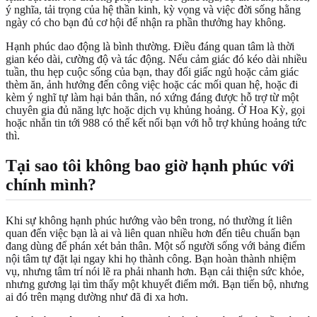
ý nghĩa, tải trọng của hệ thần kinh, kỳ vọng và việc đời sống hằng
ngày có cho bạn đủ cơ hội để nhận ra phần thưởng hay không.
Hạnh phúc dao động là bình thường. Điều đáng quan tâm là thời
gian kéo dài, cường độ và tác động. Nếu cảm giác đó kéo dài nhiều
tuần, thu hẹp cuộc sống của bạn, thay đổi giấc ngủ hoặc cảm giác
thèm ăn, ảnh hưởng đến công việc hoặc các mối quan hệ, hoặc đi
kèm ý nghĩ tự làm hại bản thân, nó xứng đáng được hỗ trợ từ một
chuyên gia đủ năng lực hoặc dịch vụ khủng hoảng. Ở Hoa Kỳ, gọi
hoặc nhắn tin tới 988 có thể kết nối bạn với hỗ trợ khủng hoảng tức
thì.
Tại sao tôi không bao giờ hạnh phúc với
chính mình?
Khi sự không hạnh phúc hướng vào bên trong, nó thường ít liên
quan đến việc bạn là ai và liên quan nhiều hơn đến tiêu chuẩn bạn
đang dùng để phán xét bản thân. Một số người sống với bảng điểm
nội tâm tự đặt lại ngay khi họ thành công. Bạn hoàn thành nhiệm
vụ, nhưng tâm trí nói lẽ ra phải nhanh hơn. Bạn cải thiện sức khỏe,
nhưng gương lại tìm thấy một khuyết điểm mới. Bạn tiến bộ, nhưng
ai đó trên mạng dường như đã đi xa hơn.