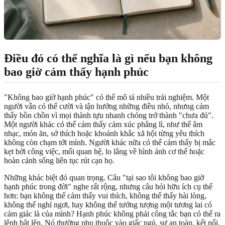
Điều đó có thể nghĩa là gì nếu bạn không
bao giờ cảm thấy hạnh phúc
"Không bao giờ hạnh phúc" có thể mô tả nhiều trải nghiệm. Một
người vẫn có thể cười và tận hưởng những điều nhỏ, nhưng cảm
thấy bồn chồn vì mọi thành tựu nhanh chóng trở thành "chưa đủ".
Một người khác có thể cảm thấy cảm xúc phẳng lì, như thể âm
nhạc, món ăn, sở thích hoặc khoảnh khắc xã hội từng yêu thích
không còn chạm tới mình. Người khác nữa có thể cảm thấy bị mắc
kẹt bởi công việc, mối quan hệ, lo lắng về hình ảnh cơ thể hoặc
hoàn cảnh sống liên tục rút cạn họ.
Những khác biệt đó quan trọng. Câu "tại sao tôi không bao giờ
hạnh phúc trong đời" nghe rất rộng, nhưng câu hỏi hữu ích cụ thể
hơn: bạn không thể cảm thấy vui thích, không thể thấy hài lòng,
không thể nghỉ ngơi, hay không thể tưởng tượng một tương lai có
cảm giác là của mình? Hạnh phúc không phải công tắc bạn có thể ra
lệnh bật lên. Nó thường phụ thuộc vào giấc ngủ, sự an toàn, kết nối,