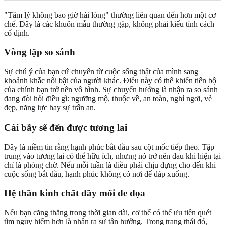
"Tâm lý không bao giờ hài lòng" thường liên quan đến hơn một cơ
chế. Đây là các khuôn mẫu thường gặp, không phải kiểu tính cách
cố định.
Vòng lặp so sánh
Sự chú ý của bạn cứ chuyển từ cuộc sống thật của mình sang
khoảnh khắc nổi bật của người khác. Điều này có thể khiến tiến bộ
của chính bạn trở nên vô hình. Sự chuyển hướng là nhận ra so sánh
đang đòi hỏi điều gì: ngưỡng mộ, thuộc về, an toàn, nghỉ ngơi, vẻ
đẹp, năng lực hay sự trấn an.
Cái bẫy sẽ đến được tương lai
Đây là niềm tin rằng hạnh phúc bắt đầu sau cột mốc tiếp theo. Tập
trung vào tương lai có thể hữu ích, nhưng nó trở nên đau khi hiện tại
chỉ là phòng chờ. Nếu mỗi tuần là điều phải chịu đựng cho đến khi
cuộc sống bắt đầu, hạnh phúc không có nơi để đáp xuống.
Hệ thần kinh chất đầy mối đe dọa
Nếu bạn căng thẳng trong thời gian dài, cơ thể có thể ưu tiên quét
tìm nguy hiểm hơn là nhận ra sự tận hưởng. Trong trạng thái đó,