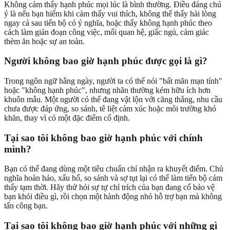
Không cảm thấy hạnh phúc mọi lúc là bình thường. Điều đáng chú
ý là nếu bạn hiếm khi cảm thấy vui thích, không thể thấy hài lòng
ngay cả sau tiến bộ có ý nghĩa, hoặc thấy không hạnh phúc theo
cách làm gián đoạn công việc, mối quan hệ, giấc ngủ, cảm giác
thèm ăn hoặc sự an toàn.
Người không bao giờ hạnh phúc được gọi là gì?
Trong ngôn ngữ hằng ngày, người ta có thể nói "bất mãn mạn tính"
hoặc "không hạnh phúc", nhưng nhãn thường kém hữu ích hơn
khuôn mẫu. Một người có thể đang vật lộn với căng thẳng, nhu cầu
chưa được đáp ứng, so sánh, tê liệt cảm xúc hoặc môi trường khó
khăn, thay vì có một đặc điểm cố định.
Tại sao tôi không bao giờ hạnh phúc với chính
mình?
Bạn có thể đang dùng một tiêu chuẩn chỉ nhận ra khuyết điểm. Chủ
nghĩa hoàn hảo, xấu hổ, so sánh và sợ tụt lại có thể làm tiến bộ cảm
thấy tạm thời. Hãy thử hỏi sự tự chỉ trích của bạn đang cố bảo vệ
bạn khỏi điều gì, rồi chọn một hành động nhỏ hỗ trợ bạn mà không
tấn công bạn.
Tại sao tôi không bao giờ hạnh phúc với những gì