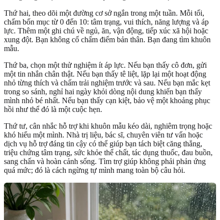
Thứ hai, theo dõi một đường cơ sở ngắn trong một tuần. Mỗi tối,
chấm bốn mục từ 0 đến 10: tâm trạng, vui thích, năng lượng và áp
lực. Thêm một ghi chú về ngủ, ăn, vận động, tiếp xúc xã hội hoặc
xung đột. Bạn không cố chấm điểm bản thân. Bạn đang tìm khuôn
mẫu.
Thứ ba, chọn một thử nghiệm ít áp lực. Nếu bạn thấy cô đơn, gửi
một tin nhắn chân thật. Nếu bạn thấy tê liệt, lặp lại một hoạt động
nhỏ từng thích và chấm trải nghiệm trước và sau. Nếu bạn mắc kẹt
trong so sánh, nghỉ hai ngày khỏi dòng nội dung khiến bạn thấy
mình nhỏ bé nhất. Nếu bạn thấy cạn kiệt, bảo vệ một khoảng phục
hồi như thể đó là một cuộc hẹn.
Thứ tư, cân nhắc hỗ trợ khi khuôn mẫu kéo dài, nghiêm trọng hoặc
khó hiểu một mình. Nhà trị liệu, bác sĩ, chuyên viên tư vấn hoặc
dịch vụ hỗ trợ đáng tin cậy có thể giúp bạn tách biệt căng thẳng,
triệu chứng tâm trạng, sức khỏe thể chất, tác dụng thuốc, đau buồn,
sang chấn và hoàn cảnh sống. Tìm trợ giúp không phải phản ứng
quá mức; đó là cách ngừng tự mình mang toàn bộ câu hỏi.