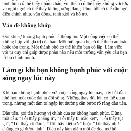
bình tĩnh có thể thấy nhàm chán, vui thích có thể thấy không với tới,
và nghỉ ngơi có thể thấy không xứng đáng. Phục hồi có thể cần ngủ,
điều chỉnh nhịp, vận động, ranh giới và hỗ trợ.
Vấn đề không khớp
Đôi khi sự không hạnh phúc là thông tin. Một công việc có thể
không hợp với giá trị của bạn. Một mối quan hệ có thể thiếu an toàn
hoặc tôn trọng. Một thành phố có thể khiến bạn cô lập. Làm việc
với tư duy chỉ giúp được phần nào nếu môi trường vẫn yêu cầu bạn
từ bỏ chính mình.
Làm gì khi bạn không hạnh phúc với cuộc
sống ngay lúc này
Khi bạn không hạnh phúc với cuộc sống ngay lúc này, hãy bắt đầu
nhỏ hơn một cuộc đại tu đời sống. Những thay đổi lớn có thể quan
trọng, nhưng một tâm trí ngập lụt thường cần bước rõ ràng đầu tiên.
Đầu tiên, gọi tên hương vị chính của sự không hạnh phúc. Dùng
một câu: "Tôi thấy phẳng lì", "Tôi thấy bị mắc kẹt", "Tôi thấy tụt
lại", "Tôi thấy cô đơn", "Tôi thấy kiệt sức" hoặc "Tôi thấy như
chẳng có gì được tính". Điều này làm giảm mối đe dọa mơ hồ.