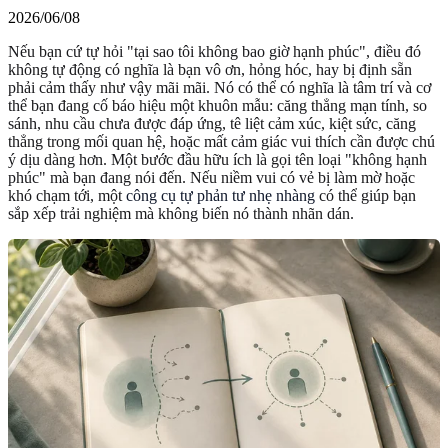
2026/06/08
Nếu bạn cứ tự hỏi "tại sao tôi không bao giờ hạnh phúc", điều đó
không tự động có nghĩa là bạn vô ơn, hỏng hóc, hay bị định sẵn
phải cảm thấy như vậy mãi mãi. Nó có thể có nghĩa là tâm trí và cơ
thể bạn đang cố báo hiệu một khuôn mẫu: căng thẳng mạn tính, so
sánh, nhu cầu chưa được đáp ứng, tê liệt cảm xúc, kiệt sức, căng
thẳng trong mối quan hệ, hoặc mất cảm giác vui thích cần được chú
ý dịu dàng hơn. Một bước đầu hữu ích là gọi tên loại "không hạnh
phúc" mà bạn đang nói đến. Nếu niềm vui có vẻ bị làm mờ hoặc
khó chạm tới, một
công cụ tự phản tư nhẹ nhàng
có thể giúp bạn
sắp xếp trải nghiệm mà không biến nó thành nhãn dán.