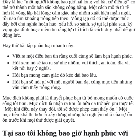
Đây là lúc "một người không bao giờ hài lòng với bất cứ điều gì" có
thể trở thành một bản sắc không công bằng. Một cách mô tả tử tế
hơn là vòng lặp hài lòng: cảm giác nhẹ nhõm xuất hiện ngắn ngủi,
rồi não tìm khoảng trống tiếp theo. Vòng lặp đó có thể được thúc
đẩy bởi chủ nghĩa hoàn hảo, xấu hổ, so sánh, sợ tụt lại phía sau, kỳ
vọng gia đình hoặc niềm tin rằng tự chỉ trích là cách duy nhất để giữ
động lực.
Hãy thử bài tập phân loại nhanh này:
Viết ra một điều bạn tin rằng cuối cùng sẽ làm bạn hạnh phúc.
Hỏi xem nó sẽ tạo ra sự nhẹ nhõm, vui thích, an toàn, địa vị,
kết nối hay ý nghĩa.
Hỏi bạn mong cảm giác đó kéo dài bao lâu.
Hỏi bạn sẽ nói gì với một người bạn đạt cùng mục tiêu nhưng
vẫn cảm thấy trống rỗng.
Mục đích không phải là thuyết phục bạn từ bỏ mong muốn có cuộc
sống tốt hơn. Mục đích là nhận ra khi lời hứa đã trở nên phi thực tế:
"Một khi điều này thay đổi, tôi sẽ được phép cảm thấy ổn." Một
mục tiêu khả thi hơn là xây dựng những trải nghiệm nhỏ của sự ổn
ổn trước khi mọi thứ được giải quyết.
Tại sao tôi không bao giờ hạnh phúc với