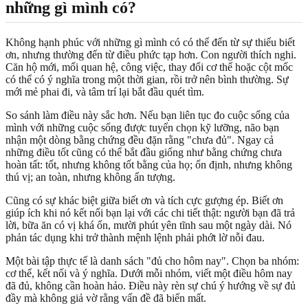
những gì mình có?
Không hạnh phúc với những gì mình có có thể đến từ sự thiếu biết
ơn, nhưng thường đến từ điều phức tạp hơn. Con người thích nghi.
Căn hộ mới, mối quan hệ, công việc, thay đổi cơ thể hoặc cột mốc
có thể có ý nghĩa trong một thời gian, rồi trở nên bình thường. Sự
mới mẻ phai đi, và tâm trí lại bắt đầu quét tìm.
So sánh làm điều này sắc hơn. Nếu bạn liên tục đo cuộc sống của
mình với những cuộc sống được tuyển chọn kỹ lưỡng, não bạn
nhận một dòng bằng chứng đều đặn rằng "chưa đủ". Ngay cả
những điều tốt cũng có thể bắt đầu giống như bằng chứng chưa
hoàn tất: tốt, nhưng không tốt bằng của họ; ổn định, nhưng không
thú vị; an toàn, nhưng không ấn tượng.
Cũng có sự khác biệt giữa biết ơn và tích cực gượng ép. Biết ơn
giúp ích khi nó kết nối bạn lại với các chi tiết thật: người bạn đã trả
lời, bữa ăn có vị khá ổn, mười phút yên tĩnh sau một ngày dài. Nó
phản tác dụng khi trở thành mệnh lệnh phải phớt lờ nỗi đau.
Một bài tập thực tế là danh sách "đủ cho hôm nay". Chọn ba nhóm:
cơ thể, kết nối và ý nghĩa. Dưới mỗi nhóm, viết một điều hôm nay
đã đủ, không cần hoàn hảo. Điều này rèn sự chú ý hướng về sự đủ
đầy mà không giả vờ rằng vấn đề đã biến mất.