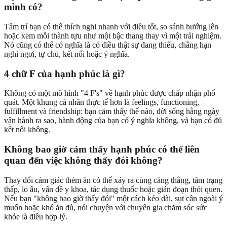
mình có?
Tâm trí bạn có thể thích nghi nhanh với điều tốt, so sánh hướng lên
hoặc xem mỗi thành tựu như một bậc thang thay vì một trải nghiệm.
Nó cũng có thể có nghĩa là có điều thật sự đang thiếu, chẳng hạn
nghỉ ngơi, tự chủ, kết nối hoặc ý nghĩa.
4 chữ F của hạnh phúc là gì?
Không có một mô hình "4 F's" về hạnh phúc được chấp nhận phổ
quát. Một khung cá nhân thực tế hơn là feelings, functioning,
fulfillment và friendship: bạn cảm thấy thế nào, đời sống hằng ngày
vận hành ra sao, hành động của bạn có ý nghĩa không, và bạn có đủ
kết nối không.
Không bao giờ cảm thấy hạnh phúc có thể liên
quan đến việc không thấy đói không?
Thay đổi cảm giác thèm ăn có thể xảy ra cùng căng thẳng, tâm trạng
thấp, lo âu, vấn đề y khoa, tác dụng thuốc hoặc gián đoạn thói quen.
Nếu bạn "không bao giờ thấy đói" một cách kéo dài, sụt cân ngoài ý
muốn hoặc khó ăn đủ, nói chuyện với chuyên gia chăm sóc sức
khỏe là điều hợp lý.