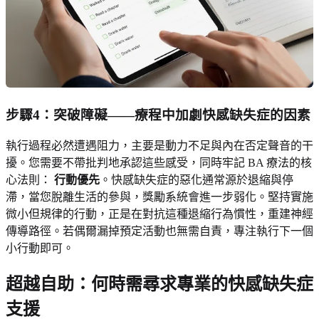
步驟4：突破障礙——療程中加劇快感缺失症的因素
執行過程必然遭遇阻力，主要是動力不足與內在否定聲音的干
擾。您需要不帶批判地承認這些感受，同時牢記 BA 療法的核
心法則：
行動優先
。快感缺失症的惡化通常源於退縮與停
滯，當您脫離生活的參與，獎勵系統會進一步弱化。堅持實施
微小但規律的行動，正是在對抗這種退縮行為慣性，重建神經
傳導路徑。若偶爾漏掉預定活動也無需自責，專注執行下一個
小行動即可。
超越自助：何時需尋求專業的快感缺失症
支援