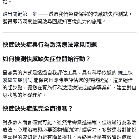
始。
踏出關鍵第一步
——透過我們免費保密的快感缺失症測試，
獲得即時洞察並開啟尋回感知喜悅能力的旅程。
快感缺失症與行為激活療法常見問題
如何檢測快感缺失症並開始行動？
最容易的方式是透過自我評估工具。具有科學依據的
線上快
感缺失症測試
能保密且即時地評估您的症狀狀況。這是絕佳
的起步點，讓您在實施行為激活療法或諮詢專業前，建立對自
身狀態的基礎理解。
快感缺失症能完全康復嗎？
對多數人而言確實可能。雖然常需漸進過程，但透過行為激活
療法、心理治療與必要藥物輔助的持續努力，多數患者對愉悅
與喜悅的感知能力能有顯著提升。最終目標是有效管理症狀，