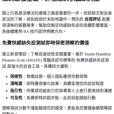
踏上行為激活療法的康復之路是重要的一步。但若缺乏對自身
狀況的了解，就如迷途於未知地圖中。預先的
自我評估
能獲
得清晰的客觀基準，幫助您鎖定快感缺失症的具體影響層面，
為後續應用 BA 技巧提供明確方向。
免費快感缺失症測試即時保密洞察的價值
建立新習慣前，了解自身狀態至關重要。基於 Snaith-Hamilton
Pleasure Scale (SHAPS) 等臨床認可標準的
免費快感缺失症測
試
是強大的自省工具，具備四大優勢：
保密性
：無需註冊，個人隱私獲得完整保障
清晰度
：即時獲得量化結果，具體呈現您的症狀程度
指引性
：所獲資訊能助力您與專業人士進行更高效的溝通
可及性
：免費即時的起步點，此刻就能開始行動
理解測試分數不僅能驗證您的感受，更能為您實踐後續策略提