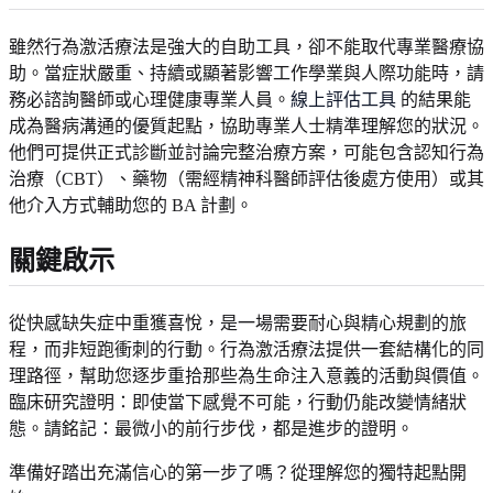
雖然行為激活療法是強大的自助工具，卻不能取代專業醫療協
助。當症狀嚴重、持續或顯著影響工作學業與人際功能時，請
務必諮詢醫師或心理健康專業人員。
線上評估工具
的結果能
成為醫病溝通的優質起點，協助專業人士精準理解您的狀況。
他們可提供正式診斷並討論完整治療方案，可能包含認知行為
治療（CBT）、藥物（需經精神科醫師評估後處方使用）或其
他介入方式輔助您的 BA 計劃。
關鍵啟示
從快感缺失症中重獲喜悅，是一場需要耐心與精心規劃的旅
程，而非短跑衝刺的行動。行為激活療法提供一套結構化的同
理路徑，幫助您逐步重拾那些為生命注入意義的活動與價值。
臨床研究證明：即使當下感覺不可能，行動仍能改變情緒狀
態。請銘記：最微小的前行步伐，都是進步的證明。
準備好踏出充滿信心的第一步了嗎？從理解您的獨特起點開