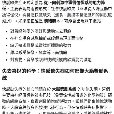
快感缺失症正式定義為
從正向刺激中獲得愉悅感的能力降
低
，主要表現為兩種形式：社會快感缺失（無法從人際互動中
獲得愉悅）與身體快感缺失（進食、觸摸等身體感知的愉悅感
減退）。如果您正經歷
情緒麻木
，可能會出現以下徵兆：
對曾經熱愛的嗜好與活動失去興趣
在社交場合感覺抽離或虛假表現正面情緒
缺乏追求目標或嘗試新體驗的動力
難以感受快樂、興奮等正面情緒
對食物、音樂或親密肢體接觸的欣賞能力減退
失去喜悅的科學：快感缺失症如何影響大腦獎勵系
統
快感缺失症的核心問題在於
大腦獎勵系統
的功能失調。這個
主要由神經傳導物質多巴胺（負責愉悅感傳遞的化學物質）驅
動的網絡系統，負責創造愉悅感與動力。當我們從事愉悅活動
時，大腦會釋放多巴胺強化該行為。但在快感缺失症影響下，
此系統反應遲鈍——可能是多巴胺分泌減少，或神經受體敏感