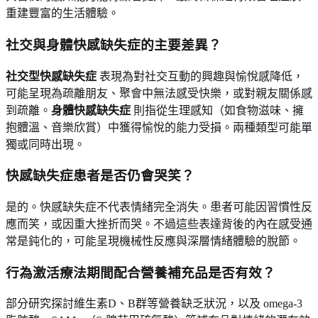
重建豐富的生活體驗。
社交與身體快感缺失症的主要差異？
社交型快感缺失症
表現為對社交互動的興趣與愉悅感降低，
可能呈現為疏離朋友、聚會中無法感受快樂，或對親友關係感
到疏離。
身體快感缺失症
則指從生理感知（如食物滋味、擁
抱體溫、音樂欣賞）中獲得愉悅的能力受損。兩種類型可能單
獨或同時出現。
快感缺失症患者是否仍會哭笑？
是的。快感缺失症不代表情緒完全消失。患者可能因習慣性反
應而笑，或因重大挫折而哭。不過這些表達背後的內在感受通
常是鈍化的，可能呈現機械性反應與深層情緒體驗的脫節。
行為激活療法期間配合營養補充品是否有效？
部分研究探討維生素D、B群等營養缺乏狀況，以及 omega-3