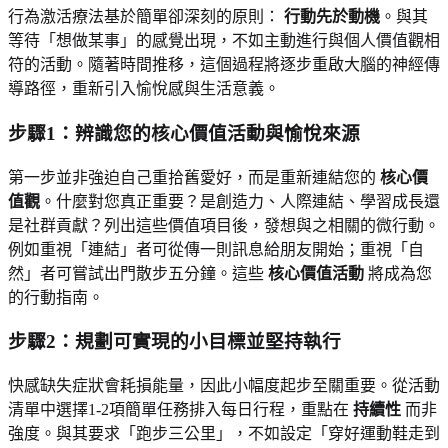
行為激活療法基於簡單卻深刻的原則：
行動先於動機
。與其
等待「想做某事」的感覺出現，不如主動進行與個人價值觀相
符的活動。隨著時間推移，這個過程將逐步重啟大腦的神經傳
導路徑，重新引入愉悅感與生活意義。
步驟1：辨識您的核心價值活動與愉悅來源
第一步並非強迫自己重拾舊愛好，而是重新連結您的
核心價
值觀
。什麼對您真正重要？是創造力、人際連結、學習成長還
是社群貢獻？列出這些價值項目後，發想與之相關的微行動。
例如重視「連結」者可從傳一則訊息給朋友開始；重視「自
然」者可嘗試出門散步五分鐘。這些
核心價值活動
將成為您
的行動指南。
步驟2：規劃可實現的小目標並堅持執行
快感缺失症狀會耗損能量，因此小幅度起步至關重要。從活動
清單中選擇1-2項簡單任務排入每日行程，重點在
持續性
而非
強度。與其要求「跑步三公里」，不如設定「穿好運動鞋走到