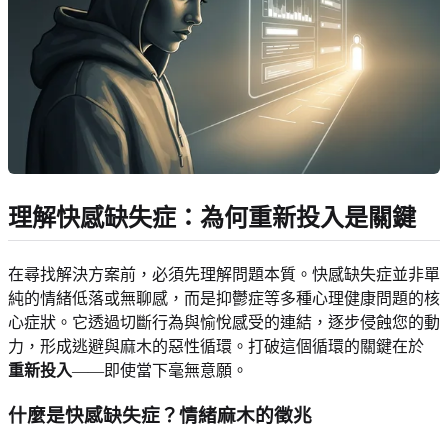
理解快感缺失症：為何重新投入是關鍵
在尋找解決方案前，必須先理解問題本質。快感缺失症並非單
純的情緒低落或無聊感，而是抑鬱症等多種心理健康問題的核
心症狀。它透過切斷行為與愉悅感受的連結，逐步侵蝕您的動
力，形成逃避與麻木的惡性循環。打破這個循環的關鍵在於
重新投入
——即使當下毫無意願。
什麼是快感缺失症？情緒麻木的徵兆