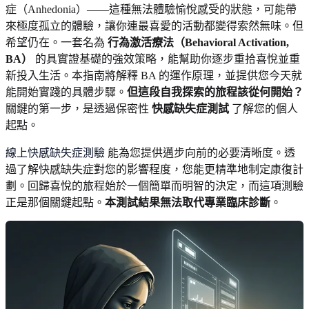
症（Anhedonia）——這種無法體驗愉悅感受的狀態，可能帶
來極度孤立的體驗，讓你連最喜愛的活動都變得索然無味。但
希望仍在。一套名為
行為激活療法（Behavioral Activation,
BA）
的具實證基礎的強效策略，能幫助你逐步重拾喜悅並重
新投入生活。本指南將解釋 BA 的運作原理，並提供您今天就
能開始實踐的具體步驟。
但這段自我探索的旅程該從何開始？
關鍵的第一步，是透過保密性
快感缺失症測試
了解您的個人
起點。
線上快感缺失症測驗
能為您提供邁步向前的必要清晰度。透
過了解快感缺失症對您的影響程度，您能更精準地制定康復計
劃。回歸喜悅的旅程始於一個簡單而明智的決定，而這項測驗
正是那個關鍵起點。
本測試結果無法取代專業臨床診斷
。