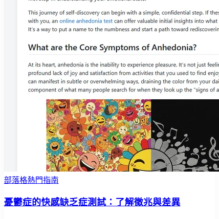
部落格熱門指南
憂鬱症的快感缺乏症測試：了解徵兆與差異